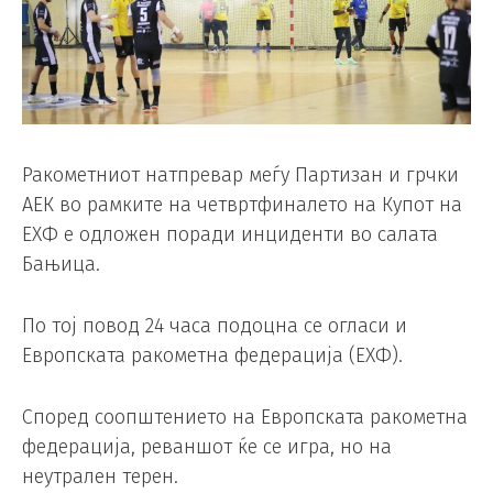
Ракометниот натпревар меѓу Партизан и грчки
АЕК во рамките на четвртфиналето на Купот на
ЕХФ е одложен поради инциденти во салата
Бањица.
По тој повод 24 часа подоцна се огласи и
Европската ракометна федерација (ЕХФ).
Според соопштението на Европската ракометна
федерација, реваншот ќе се игра, но на
неутрален терен.