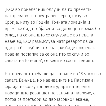
„ЕХФ во понеделник одлучи да го премести
натпреварот на неутрален терен, ниту во
Србија, ниту во Грција. Точната локација и
време ќе бидат објавени во догледно време. Со
оглед на се она што се случуваше во недела
навечер, ЕХФ размислува натпреварот да се
одигра без публика. Сепак, ќе биде покрената
правна постапка за се она пто се случи во
салата на Бањица“, се вели во соопштението.
Натпреварот требаше да започне во 18 часот во
салата Бањица, но навивачите на Партизан
фрлија неколку топовски удари на теренот,
поради што реваншот не започна навреме, а
потоа се претвори во двочасовно чекање,
откако играчите на АЕК одбија да излезат на