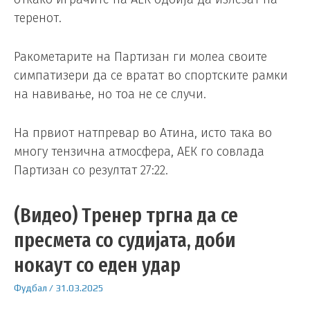
теренот.
Ракометарите на Партизан ги молеа своите
симпатизери да се вратат во спортските рамки
на навивање, но тоа не се случи.
На првиот натпревар во Атина, исто така во
многу тензична атмосфера, АЕК го совлада
Партизан со резултат 27:22.
(Видео) Тренер тргна да се
пресмета со судијата, доби
нокаут со еден удар
Фудбал
/
31.03.2025