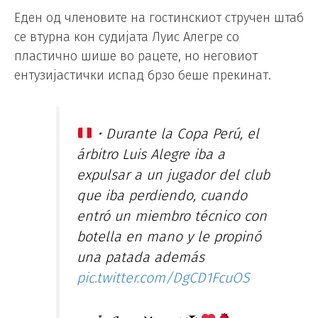
Еден од членовите на гостинскиот стручен штаб
се втурна кон судијата Луис Алегре со
пластично шише во рацете, но неговиот
ентузијастички испад брзо беше прекинат.
• Durante la Copa Perú, el
árbitro Luis Alegre iba a
expulsar a un jugador del club
que iba perdiendo, cuando
entró un miembro técnico con
botella en mano y le propinó
una patada además
pic.twitter.com/DgCD1FcuOS