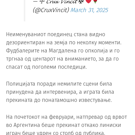
— ☩ 𝓒𝓻𝓾𝔁 𝓥𝓲𝓷𝓬𝓲𝓽 ✠
(@CruxVincit)
March 31, 2025
Неименуваниот поединец стана видно
дезориентиран на земја по неколку моменти.
Фудбалерите на Магдалена го опколија и го
тргнаа од центарот на вниманието, за да го
спасат од поголеми последици.
Полицијата поради немилите сцени била
принудена да интервенира, а играта била
прекината до понатамошно известување.
На почетокот на февруари, натпревар од врвот
во Аргентина беше прекинат откако линиски
играч беше удрен со столб од публика.