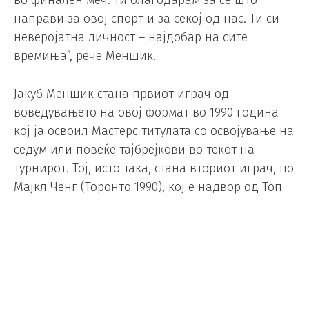
направи за овој спорт и за секој од нас. Ти си
неверојатна личност – најдобар на сите
времиња”, рече Меншик.
Јакуб Меншик стана првиот играч од
воведувањето на овој формат во 1990 година
кој ја освоил Мастерс титулата со освојување на
седум или повеќе тајбрејкови во текот на
турнирот. Тој, исто така, стана вториот играч, по
Мајкл Ченг (Торонто 1990), кој е надвор од Топ
20, а успеал да освои Мастерс титула.
Како 54-ти тенисер во светот стана најслабо
рангираниот кој триумфирал во Мајами.
Меншик, по победата во Мајами, скокна 30