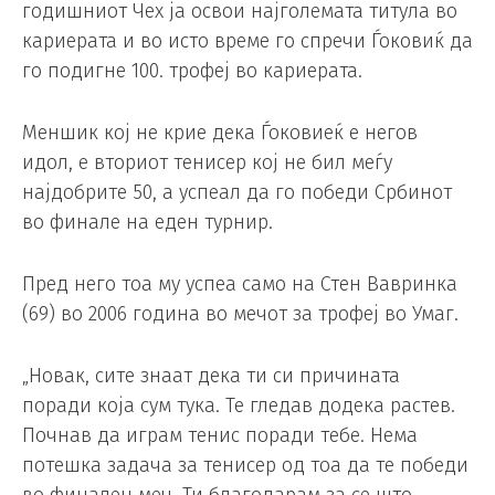
годишниот Чех ја освои најголемата титула во
кариерата и во исто време го спречи Ѓоковиќ да
го подигне 100. трофеј во кариерата.
Меншик кој не крие дека Ѓоковиеќ е негов
идол, е вториот тенисер кој не бил меѓу
најдобрите 50, а успеал да го победи Србинот
во финале на еден турнир.
Пред него тоа му успеа само на Стен Вавринка
(69) во 2006 година во мечот за трофеј во Умаг.
„Новак, сите знаат дека ти си причината
поради која сум тука. Те гледав додека растев.
Почнав да играм тенис поради тебе. Нема
потешка задача за тенисер од тоа да те победи
во финален меч. Ти благодарам за се што