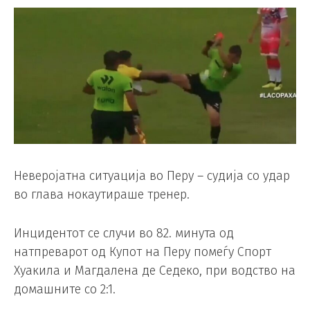
Неверојатна ситуација во Перу – судија со удар
во глава нокаутираше тренер.
Инцидентот се случи во 82. минута од
натпреварот од Купот на Перу помеѓу Спорт
Хуакила и Магдалена де Седеко, при водство на
домашните со 2:1.