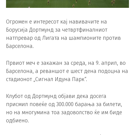
Огромен е интересот кај навивачите на
Борусија Дортмунд за четвртфиналниот
натпревар од Лигата на шампионите против
Барселона.
Првиот меч е закажан за среда, на 9. април, во
Барселона, а реваншот е шест дена подоцна на
стадионот „Сигнал Идуна Парк“.
Клубот од Дортмунд објави дека досега
присмил повеќе од 300.000 барања за билети,
но на многумина тоа задоволство ќе им биде
одбиено.