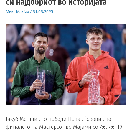
си најдобриот во историјата
Микс
Makfax
/
31.03.2025
Јакуб Меншик го победи Новак Ѓоковиќ во
финалето на Мастерсот во Мајами со 7:6, 7:6. 19-