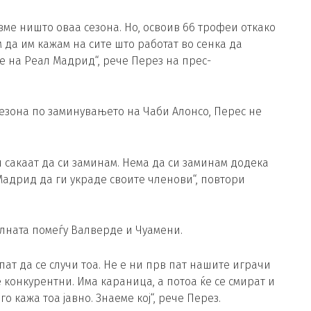
вме ништо оваа сезона. Но, освоив 66 трофеи откако
 да им кажам на сите што работат во сенка да
е на Реал Мадрид“, рече Перез на прес-
сезона по заминувањето на Чаби Алонсо, Перес не
и сакаат да си заминам. Нема да си заминам додека
Мадрид да ги украде своите членови“, повтори
алната помеѓу Валверде и Чуамени.
пат да се случи тоа. Не е ни прв пат нашите играчи
се конкурентни. Има караница, а потоа ќе се смират и
го кажа тоа јавно. Знаеме кој“, рече Перез.