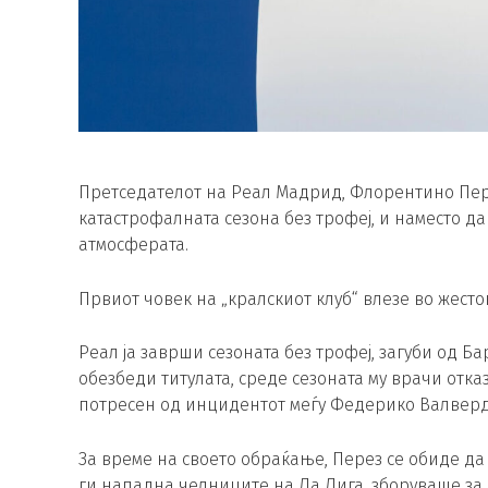
Претседателот на Реал Мадрид, Флорентино Пер
катастрофалната сезона без трофеј, и наместо да
атмосферата.
Првиот човек на „кралскиот клуб“ влезе во жест
Реал ја заврши сезоната без трофеј, загуби од Б
обезбеди титулата, среде сезоната му врачи отка
потресен од инцидентот меѓу Федерико Валверд
За време на своето обраќање, Перез се обиде да
ги нападна челниците на Ла Лига, зборуваше за „