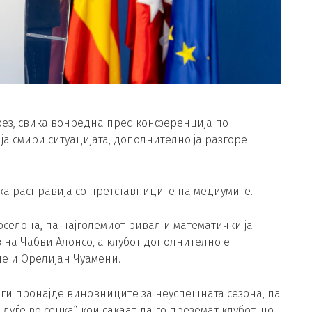
ез, свика вонредна прес-конференција по
 ја смири ситуацијата, дополнително ја разгоре
ока расправија со претставниците на медиумите.
арселона, па најголемиот ривал и математички ја
з на Чабви Алонсо, а клубот дополнително е
е и Орелијан Чуамени.
 ги пронајде виновниците за неуспешната сезона, па
луѓе во сенка“ кои сакаат да го преземат клубот, но