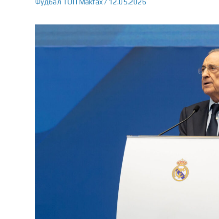
Фудбал
ТОП
Makfax
/
12.05.2026