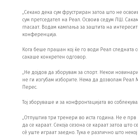
„Секако дека сум фрустриран затоа што не освои
сум претседател на Реал. Освоив седум ЛШ. Сакам
гласаат. Водам кампања за заштита на интересит
конференција.
Кога беше прашан кој ќе го води Реал следната 
сакаше конкретен одговор.
„Не дојдов да зборувам за спорт. Некои новинар
не ги изгубам изборите. Нема да дозволам Реал 
Перес.
Тој зборуваше и за конфронтацијата во соблекув
„Отпуштив три тренери во иста година. Не е прв 
да се караат. Секоја сезона се караат затоа што 
сè уште играат заедно. Тука е различно што некој 