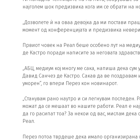
најголем шок предизвика кога им се обрати на но
„Дозволете ѝ на оваа девојка да ми постави праш
момент од конференцијата и предизвика невериц
Првиот човек на Реал беше особено лут на меди
де Кастро поради написите за неговата здравстве
„AБЦ, медиум кој многу ме сака, напиша дека сум
Давид Санчез де Кастро. Сакав да ве поздравам и
уморен“, го впери Перез кон новинарот.
„Станувам рано наутро и си легнувам последен. 
можат да се мешаат во нашите работи. Реал е нај
да го расипат тоа? За некои од вас, мислам дека
Реал.
Перез потоа тврдеше дека имало организирана 