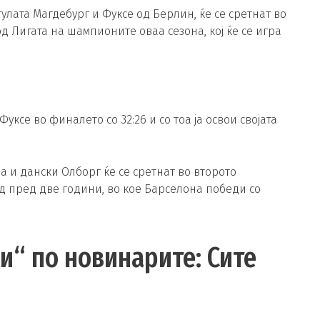
лата Магдебург и Фуксе од Берлин, ќе се сретнат во
 Лигата на шампионите оваа сезона, кој ќе се игра
ксе во финалето со 32:26 и со тоа ја освои својата
и дански Олборг ќе се сретнат во второто
д пред две години, во кое Барселона победи со
и“ по новинарите: Сите