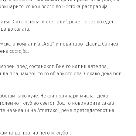
винарите, со кои влезе во жестока расправија.
ање. Сите останати сте грди“, рече Перез во еден
а во салата.
умската компанија „АБЦ“ и новинарот Давид Санчез
на состојба.
 уморен пред состанокот. Вие го напишавте тоа,
 да прашам зошто го објавивте ова. Секако дека бев
Работам како куче. Некои новинари мислат дека
големиот клуб во светот. Зошто новинарите сакаат
 сте навивачи на Атлетико“, рече претседателот на
кампања против него и клубот.