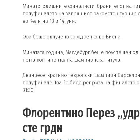
Минатогодишните финалисти, бранителот на титу
полуфиналето на завршниот ракометен турнир од
во Келн на 13 и 14 јуни.
Ова беше одлучено со ждрепка во Виена.
Минатата година, Магдебург беше поуспешен од Фу
петта континентална шампионска титула.
Дванаесеткратниот европски шампион Барселона 
полуфинале. Тоа ќе биде реприза на финалето о
31:30.
Флорентино Перез „удр
сте грди