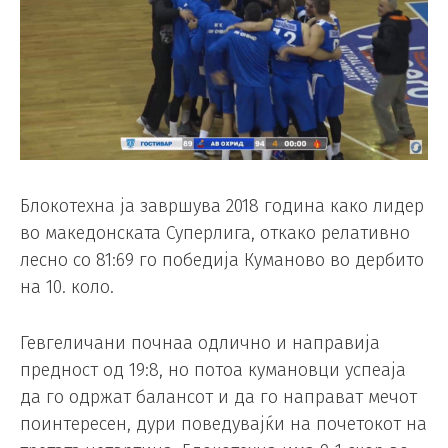
Блокотехна ја завршува 2018 година како лидер
во македонската Суперлига, откако релативно
лесно со 81:69 го победија Куманово во дербито
на 10. коло.
Гевгеличани почнаа одлично и направија
предност од 19:8, но потоа кумановци успеаја
да го одржат балансот и да го направат мечот
поинтересен, дури поведувајќи на почетокот на