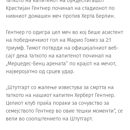
таткото на капитенот на бундеслигашот
Кристијан Гентнер починал на стадионот по
нивниот домашен меч против Херта Берлин.
Гентнер го одигра цел меч во кој беше асистент
на победничкиот гол на Марио Гомез за 2:1
триумф. Тимот потврди на официјалниот веб-
сајт дека таткото на капитенот починал на
„Мерцедес-Бенц арената“ по крајот на мечот,
најверојатно од срцев удар.
„Штутгарт со жалење известува за смртта на
таткото на нашиот капитен Херберт Гентнер.
Целиот клуб праќа пораки за сочувство за
семејството Гентнер во овие тешки моменти“, се
вели во соопштението на Штутгарт.