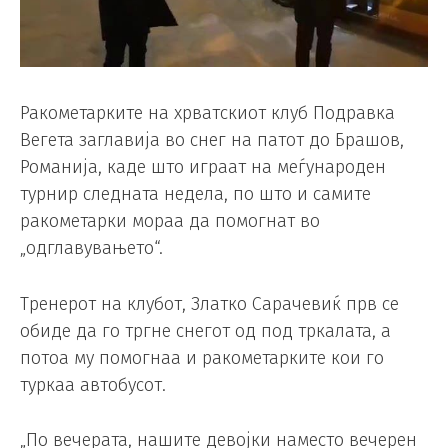
Ракометарките на хрватскиот клуб Подравка
Вегета заглавија во снег на патот до Брашов,
Романија, каде што играат на меѓународен
турнир следната недела, по што и самите
ракометарки мораа да помогнат во
„одглавувањето“.
Тренерот на клубот, Златко Сарачевиќ прв се
обиде да го тргне снегот од под тркалата, а
потоа му помогнаа и ракометарките кои го
туркаа автобусот.
„По вечерата, нашите девојки наместо вечерен