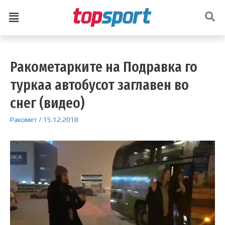
Ракометарките на Подравка го
туркаа автобусот заглавен во
снег (видео)
Ракомет
/
15.12.2018