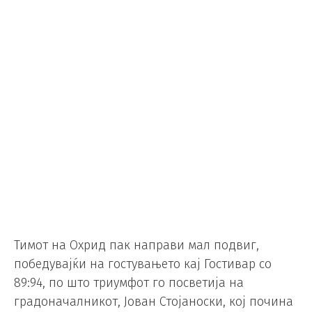
Тимот на Охрид пак направи мал подвиг,
победувајќи на гостувањето кај Гостивар со
89:94, по што триумфот го посветија на
градоначалникот, Јован Стојаноски, кој почина