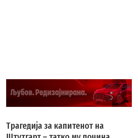
Трагедија за капитенот на
Штутгарт – татко му почина