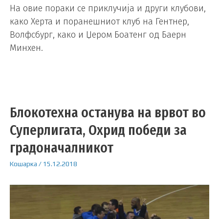
На овие пораки се приклучија и други клубови,
како Херта и поранешниот клуб на Гентнер,
Волфсбург, како и Џером Боатенг од Баерн
Минхен.
Блокотехна останува на врвот во
Суперлигата, Охрид победи за
градоначалникот
Кошарка
/
15.12.2018