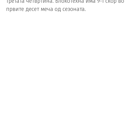
третата четвртина. Блокотехна има 9-1 скор во
првите десет меча од сезоната.