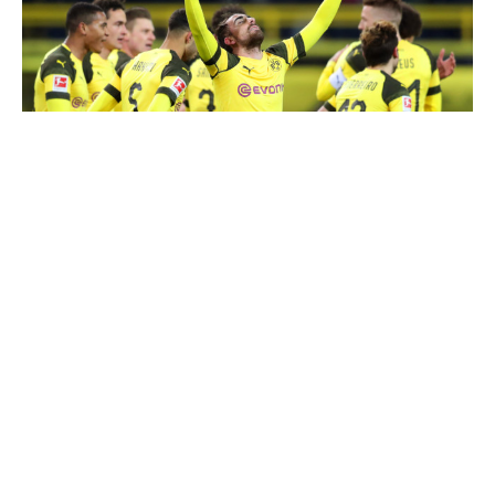
Пако Алкасер и Марко Ројс повторно постигнаа
голови за Борусија Дортмунд да ја продолжи
победничката низа во Бундеслигата со 2:1
триумф над Вердер Бремен.
Пако го постигна својот 11. гол оваа сезона во
20. минута од мечот на „Сигнал Идуна парк“, за
само седум минути подоцна Ројс да стигне до