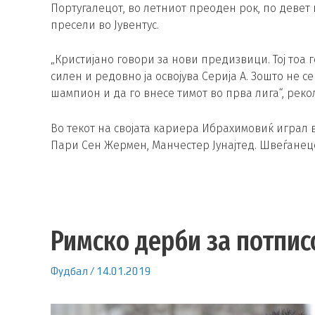
Португалецот, во летниот преоден рок, по девет
пресели во Јувентус.
„Кристијано говори за нови предизвици. Тој тоа 
силен и редовно ја освојува Серија А. Зошто не с
шампион и да го внесе тимот во прва лига“, рек
Во текот на својата кариера Ибрахимовиќ играл во
Пари Сен Жермен, Манчестер Јунајтед. Швеѓанецо
Римско дерби за потпис
Фудбал
/
14.01.2019