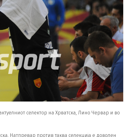
актуелниот селектор на Хрватска, Лино Червар и во
тска. Натпревар против таква селекција е доволен