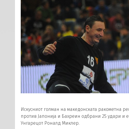
Искусниот голман на македонската ракометна реп
против Јапонија и Бахреин одбрани 25 удари и е 
Унгарецот Роналд Миклер.