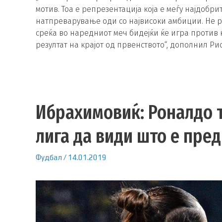
мотив. Тоа е репрезентација која е меѓу најдобри
натпреварување оди со највисоки амбиции. Не р
среќа во наредниот меч бидејќи ќе игра против 
резултат на крајот од првенството“, дополнил Ри
Ибрахимовиќ: Роналдо т
лига да види што е пре
Фудбал
/
14.01.2019