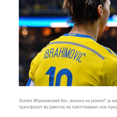
Златан Ибрахимовиќ без „влакна на јазикот“ ја к
трансферот во Јувентус му претставувал нов пре