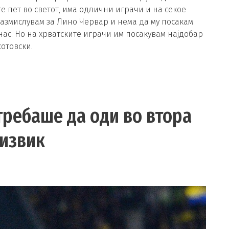
те пет во светот, има одлични играчи и на секое
азмислувам за Лино Червар и нема да му посакам
нас. Но на хрватските играчи им посакувам најдобар
сотовски.
ребаше да оди во втора
дизвик