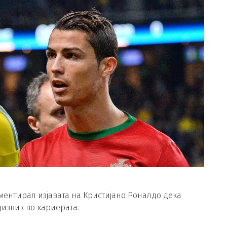
оментирал изјавата на Кристијано Роналдо дека
дизвик во кариерата.