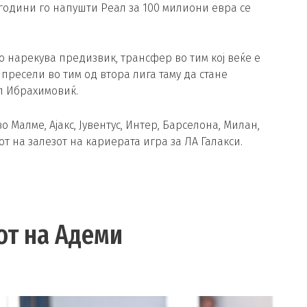
 години го напушти Реал за 100 милиони евра се
го нарекува предизвик, трансфер во тим кој веќе е
е пресели во тим од втора лига таму да стане
ол Ибрахимовиќ.
 Малме, Ајакс, Јувентус, Интер, Барселона, Милан,
т на залезот на кариерата игра за ЛА Галакси.
от на Адеми