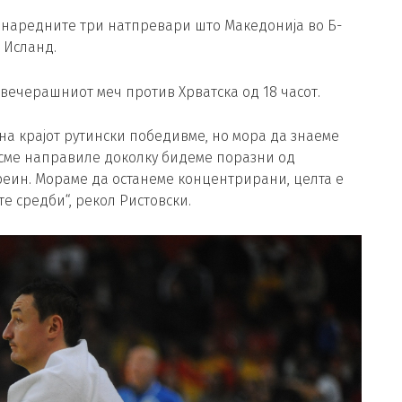
т наредните три натпревари што Македонија во Б-
 Исланд.
 вечерашниот меч против Хрватска од 18 часот.
на крајот рутински победивме, но мора да знаеме
 сме направиле доколку бидеме поразни од
реин. Мораме да останеме концентрирани, целта е
е средби“, рекол Ристовски.