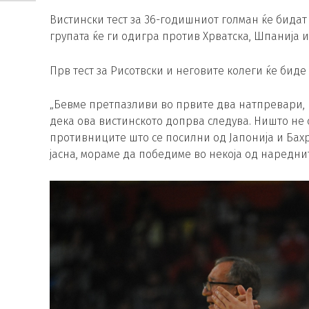
Вистински тест за 36-годишниот голман ќе бида
групата ќе ги одигра против Хрватска, Шпанија и
Прв тест за Рисотвски и неговите колеги ќе биде
„Бевме претпазливи во првите два натпревари, 
дека ова вистинското допрва следува. Ништо не
противниците што се посилни од Јапонија и Бах
јасна, мораме да победиме во некоја од нареднит