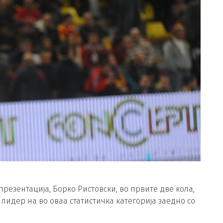
резентација, Борко Ристовски, во првите две кола,
лидер на во оваа статистичка категорија заедно со