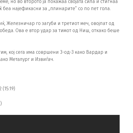
е, но во второто ја покажаа својата сила и стигнаа
 беа најефикасни за „плинарите“ со по пет гола.
ќ, Железничар го загуби и третиот меч, овојпат од
 победа. Ова е втор удар за тимот од Ниш, откако беше
им, кој сега има совршени 3-од-3 како Вардар и
ако Металург и Извиѓач.
(15:19)
)