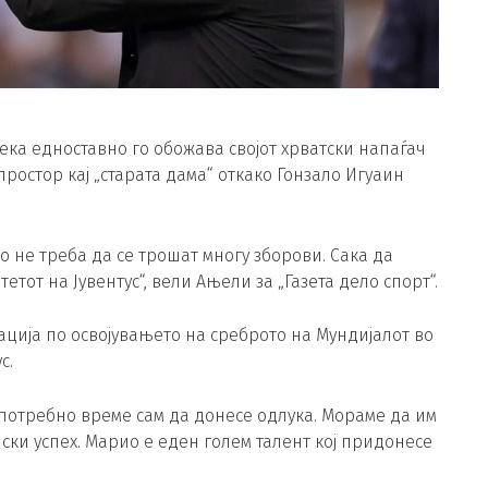
ека едноставно го обожава својот хрватски напаѓач
ростор кај „старата дама“ откако Гонзало Игуаин
о не треба да се трошат многу зборови. Сака да
етот на Јувентус“, вели Ањели за „Газета дело спорт“.
ација по освојувањето на среброто на Мундијалот во
с.
е потребно време сам да донесе одлука. Мораме да им
ски успех. Марио е еден голем талент кој придонесе