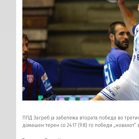
ППД Загреб ја забележа втората победа во третио
домашен терен со 24:17 (9:8) го победи „новакот“ 