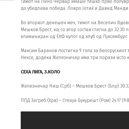
Тимот на Лино Червар имаше тешко прво полуврем
до убедлива победа. Ловро Јотиќ и Давид Мандиќ
Во вториот денешен меч, тимот на Веселин Вујови
Мешков Брест, кој со втор состав стигна до 32:30
елиминиран од ЕХФ купот од клуб од Луксембург.
Максим Баранов постигна 9 гола за белорускиот т
Нексе, додека Железничар има три порази исто к
СЕХА ЛИГА, 3.КОЛО
Железничар Ниш (Срб) – Мешков Брест (Блр) 30:32 
ППД Загреб (Хрв) – Стеауа Букурешт (Ром) 24:17 (9:8