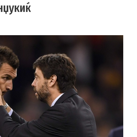
нџукиќ