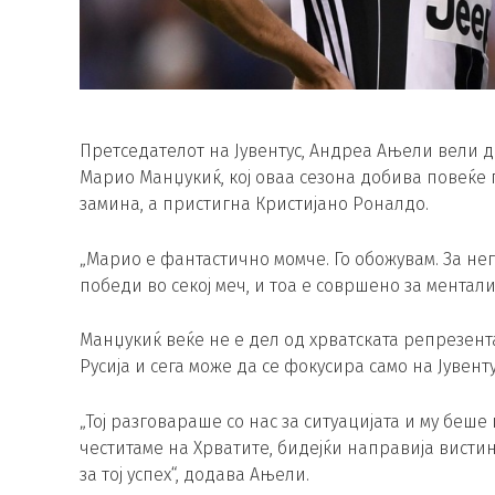
Претседателот на Јувентус, Андреа Ањели вели д
Марио Манџукиќ, кој оваа сезона добива повеќе п
замина, а пристигна Кристијано Роналдо.
„Марио е фантастично момче. Го обожувам. За нег
победи во секој меч, и тоа е совршено за менталит
Манџукиќ веќе не е дел од хрватската репрезент
Русија и сега може да се фокусира само на Јувенту
„Тој разговараше со нас за ситуацијата и му беш
честитаме на Хрватите, бидејќи направија вистин
за тој успех“, додава Ањели.