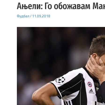
Ањели: Го обожавам Ма
Фудбал
/
11.09.2018