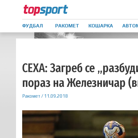
ФУДБАЛ
РАКОМЕТ
КОШАРКА
АВТО
СЕХА: Загреб се „разбуд
пораз на Железничар (в
Ракомет
/
11.09.2018