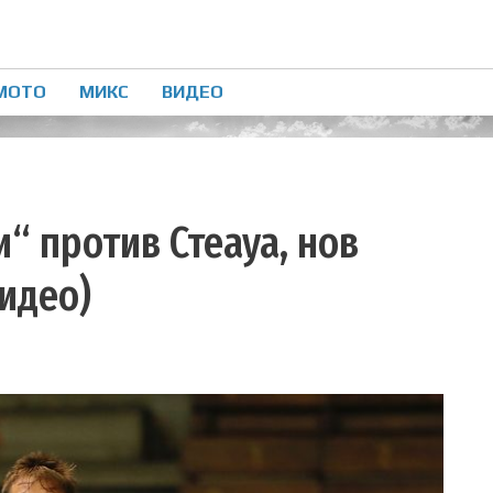
МОТО
МИКС
ВИДЕО
и“ против Стеауа, нов
идео)