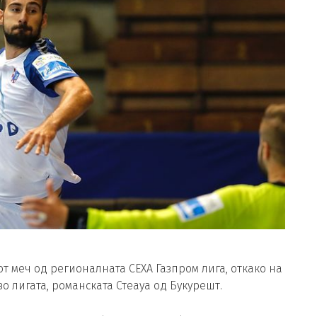
т меч од регионалната СЕХА Газпром лига, откако на
во лигата, романската Стеауа од Букурешт.