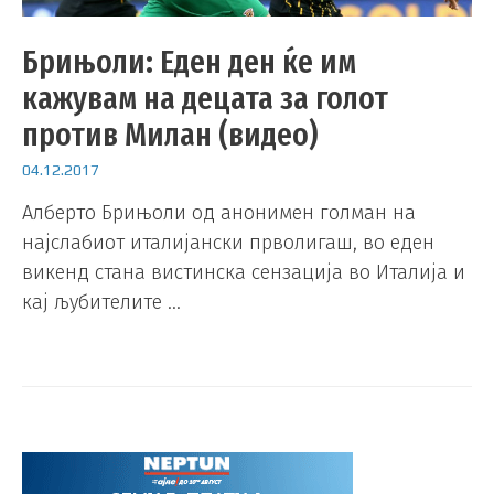
Брињоли: Еден ден ќе им
кажувам на децата за голот
против Милан (видео)
04.12.2017
Алберто Брињоли од анонимен голман на
најслабиот италијански прволигаш, во еден
викенд стана вистинска сензација во Италија и
кај љубителите …