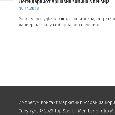
Легендарниот Аршавин замина в пензија
10.11.2018
Уште еден фудбалер што остави значајна трага в
кариерата. Станува збор за поранешниот …
Импресум
Контакт
Маркетинг
Услови за кор
Copyright © 2026
Top Sport
| Member of Clip M