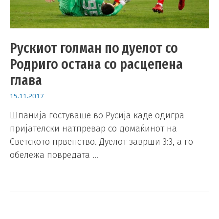
Рускиот голман по дуелот со
Родриго остана со расцепена
глава
15.11.2017
Шпанија гостуваше во Русија каде одигра
пријателски натпревар со домаќинот на
Светското првенство. Дуелот заврши 3:3, а го
обележа повредата …