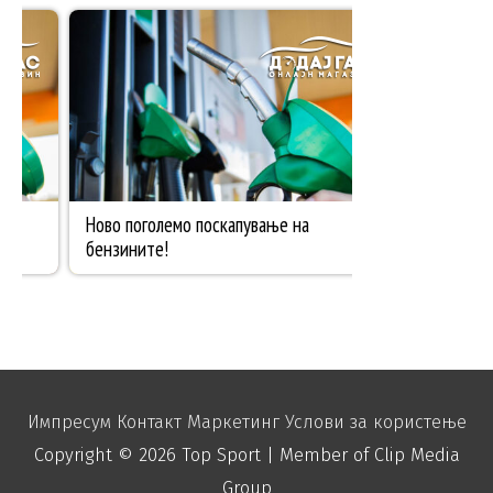
Импресум
Контакт
Маркетинг
Услови за користење
Copyright © 2026
Top Sport
| Member of Clip Media
Group