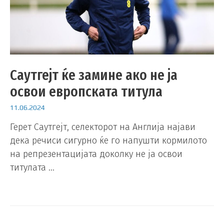
Саутгејт ќе замине ако не ја
освои европската титула
11.06.2024
Герет Саутгејт, селекторот на Англија најави
дека речиси сигурно ќе го напушти кормилото
на репрезентацијата доколку не ја освои
титулата …