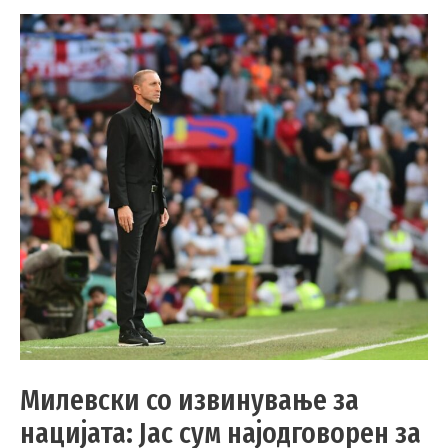
Милевски со извинување за
нацијата: Јас сум најодговорен за