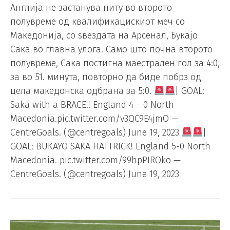
Англија не застанува ниту во второто
полувреме од квалификацискиот меч со
Македонија, со ѕвездата на Арсенал, Букајо
Сака во главна улога. Само што почна второто
полувреме, Сака постигна маестрален гол за 4:0,
за во 51. минута, повторно да биде побрз од
цела македонска одбрана за 5:0.
| GOAL:
Saka with a BRACE!! England 4 – 0 North
Macedonia.pic.twitter.com/v3QC9E4jmO —
CentreGoals. (@centregoals) June 19, 2023
|
GOAL: BUKAYO SAKA HATTRICK! England 5-0 North
Macedonia. pic.twitter.com/99hpPIROko —
CentreGoals. (@centregoals) June 19, 2023