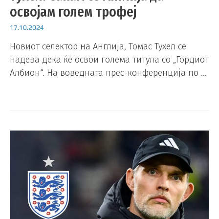
освојам голем трофеј
17.10.2024
Новиот селектор на Англија, Томас Тухел се
надева дека ќе освои голема титула со „Гордиот
Албион“. На воведната прес-конференција по …