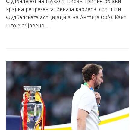
Фудбалерот на Њукасл, Киран Трипие објави
крај на репрезентативната кариера, соопшти
Фудбалската асоцијација на Англија (ФА). Како
што е објавено …