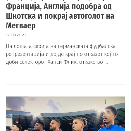
Франција, Англија подобра од
Шкотска и покрај автоголот на
Мегваер
12.09.2023
На лошата серија на германската фудбалска
репрезентација и дојде крај по отказот кој го
доби селекторот Ханси Флик, откако во …