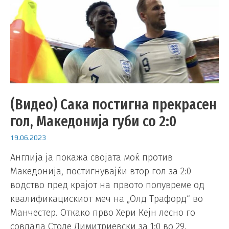
(Видео) Сака постигна прекрасен
гол, Македонија губи со 2:0
19.06.2023
Англија ја покажа својата моќ против
Македонија, постигнувајќи втор гол за 2:0
водство пред крајот на првото полувреме од
квалификацискиот меч на „Олд Трафорд“ во
Манчестер. Откако прво Хери Кејн лесно го
совлада Столе Димитриевски за 1:0 во 29.