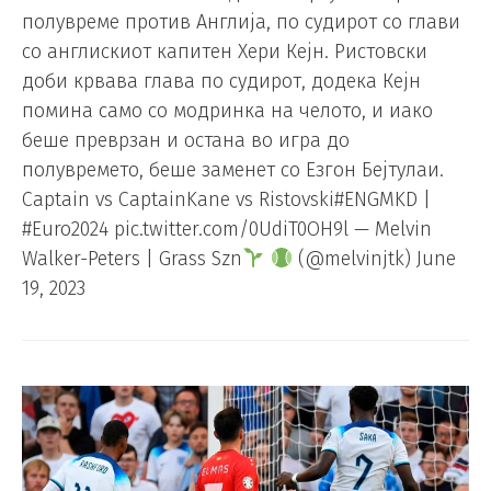
полувреме против Англија, по судирот со глави
со англискиот капитен Хери Кејн. Ристовски
доби крвава глава по судирот, додека Кејн
помина само со модринка на челото, и иако
беше преврзан и остана во игра до
полувремето, беше заменет со Езгон Бејтулаи.
Captain vs CaptainKane vs Ristovski#ENGMKD |
#Euro2024 pic.twitter.com/0UdiT0OH9l — Melvin
Walker-Peters | Grass Szn
(@melvinjtk) June
19, 2023