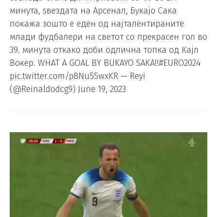
минута, ѕвездата на Арсенал, Букајо Сака
покажа зошто е еден од најталентираните
млади фудбалери на светот со прекрасен гол во
39. минута откако доби одлична топка од Кајл
Вокер. WHAT A GOAL BY BUKAYO SAKA!!#EURO2024
pic.twitter.com/p8Nu5SwxKR — Reyi
(@Reinaldodcg9) June 19, 2023