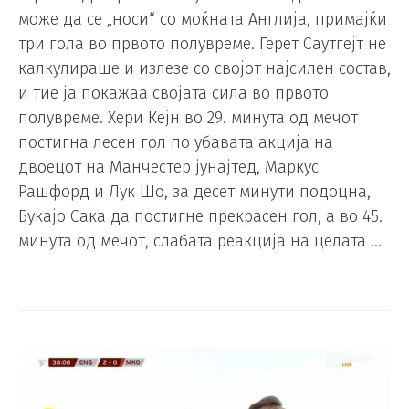
може да се „носи“ со моќната Англија, примајќи
три гола во првото полувреме. Герет Саутгејт не
калкулираше и излезе со својот најсилен состав,
и тие ја покажаа својата сила во првото
полувреме. Хери Кејн во 29. минута од мечот
постигна лесен гол по убавата акција на
двоецот на Манчестер јунајтед, Маркус
Рашфорд и Лук Шо, за десет минути подоцна,
Букајо Сака да постигне прекрасен гол, а во 45.
минута од мечот, слабата реакција на целата …