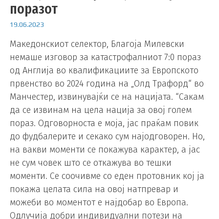
поразот
19.06.2023
Македонскиот селектор, Благоја Милевски
немаше изговор за катастрофалниот 7:0 пораз
од Англија во квалификациите за Европското
првенство во 2024 година на „Олд Трафорд“ во
Манчестер, извинувајќи се на нацијата. “Сакам
да се извинам на цела нација за овој голем
пораз. Одговорноста е моја, јас праќам повик
до фудбалерите и секако сум најодговорен. Но,
на вакви моменти се покажува карактер, а јас
не сум човек што се откажува во тешки
моменти. Се соочивме со еден протовник кој ја
покажа целата сила на овој натпревар и
можеби во моментот е најдобар во Европа.
Одлучија добри индивидуални потези на