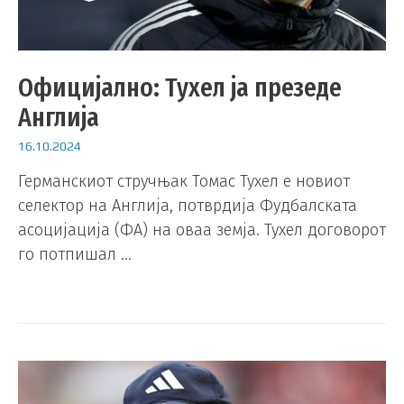
Официјално: Тухел ја презеде
Англија
16.10.2024
Германскиот стручњак Томас Тухел е новиот
селектор на Англија, потврдија Фудбалската
асоцијација (ФА) на оваа земја. Тухел договорот
го потпишал …