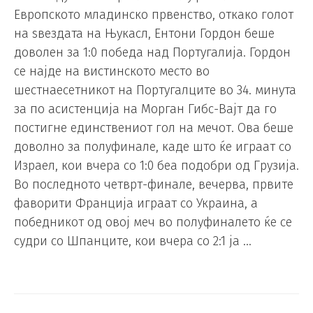
Европското младинско првенство, откако голот
на ѕвездата на Њукасл, Ентони Гордон беше
доволен за 1:0 победа над Португалија. Гордон
се најде на вистинското место во
шестнаесетникот на Португалците во 34. минута
за по асистенција на Морган Гибс-Вајт да го
постигне единствениот гол на мечот. Ова беше
доволно за полуфинале, каде што ќе играат со
Израел, кои вчера со 1:0 беа подобри од Грузија.
Во последното четврт-финале, вечерва, првите
фаворити Франција играат со Украина, а
победникот од овој меч во полуфиналето ќе се
судри со Шпанците, кои вчера со 2:1 ја …