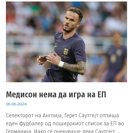
Медисон нема да игра на ЕП
06.06.2024
Селекторот на Англија, Герет Саутгејт отпиша
еден фудбалер од поширокиот список за ЕП во
Германија. Иако се очекуваше дека Саутгејт …