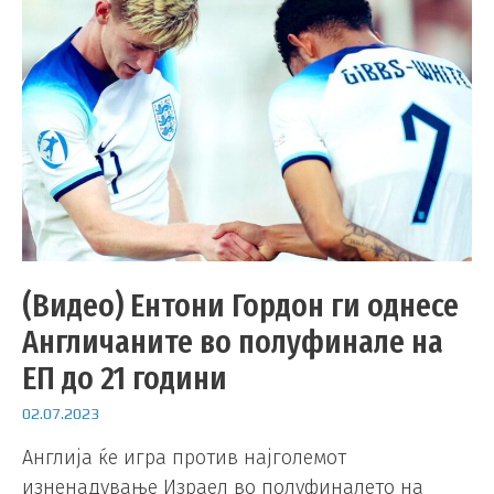
(Видео) Ентони Гордон ги однесе
Англичаните во полуфинале на
ЕП до 21 години
02.07.2023
Aнглија ќе игра против најголемот
изненадување Израел во полуфиналето на