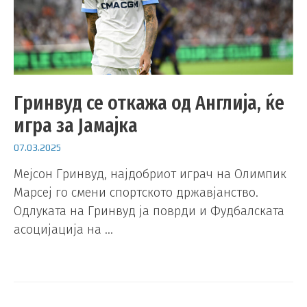
Гринвуд се откажа од Англија, ќе
игра за Јамајка
07.03.2025
Мејсон Гринвуд, најдобриот играч на Олимпик
Марсеј го смени спортското државјанство.
Одлуката на Гринвуд ја поврди и Фудбалската
асоцијација на …