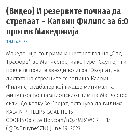
(Видео) И резервите почнаа да
стрелаат – Калвин Филипс за 6:0
против Македонија
19.06.2023
Македонија го прими и шестиот гол на „Олд
Трафорд“ во Манчестер, иако Герет Саутгејт ги
повлече првите ѕвезди во игра. Овојпат, на
листата на стрелците се запиша Калвин
Филипс, фудбалер кој имаше минимална
минутажа во шампионскиот тим на Манчестер
сити. До колку ќе бројат, останува да видиме…
KALVIN PHILLIPS GOAL HE IS
COOKINGpic.twitter.com/nQzrMR4WCR — 17
(@DxBruyneSZN) June 19, 2023