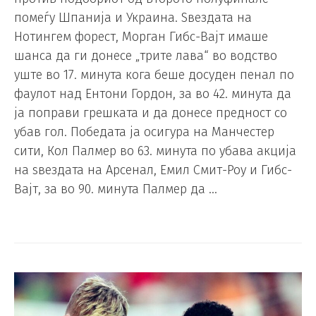
помеѓу Шпанија и Украина. Ѕвездата на
Нотингем форест, Морган Гибс-Вајт имаше
шанса да ги донесе „трите лава“ во водство
уште во 17. минута кога беше досуден пенал по
фаулот над Ентони Гордон, за во 42. минута да
ја поправи грешката и да донесе предност со
убав гол. Победата ја осигура на Манчестер
сити, Кол Палмер во 63. минута по убава акција
на ѕвездата на Арсенал, Емил Смит-Роу и Гибс-
Вајт, за во 90. минута Палмер да …