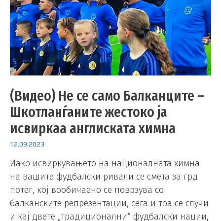
(Видео) Не се само Балканците –
Шкотланѓаните жестоко ја
исвиркаа англиската химна
12.09.2023
Иако исвиркувањето на националната химна
на вашите фудбалски ривали се смета за грд
потег, кој вообичаено се поврзува со
балканските репрезентации, сега и тоа се случи
и кај двете „традиционални“ фудбалски нации,