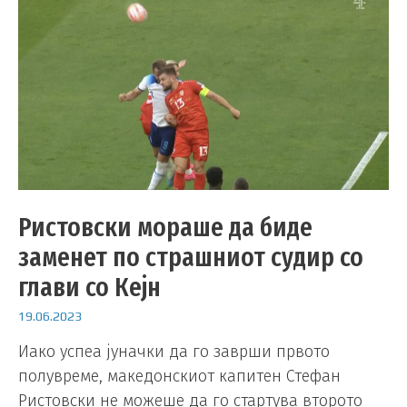
Ристовски мораше да биде
заменет по страшниот судир со
глави со Кејн
19.06.2023
Иако успеа јуначки да го заврши првото
полувреме, македонскиот капитен Стефан
Ристовски не можеше да го стартува второто