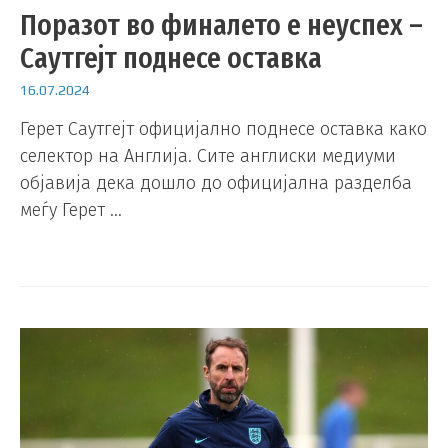
Поразот во финалето e неуспех –
Саутгејт поднесе оставка
16.07.2024
Герет Саутгејт официјално поднесе оставка како
селектор на Англија. Сите англиски медиуми
објавија дека дошло до официјална разделба
меѓу Герет …