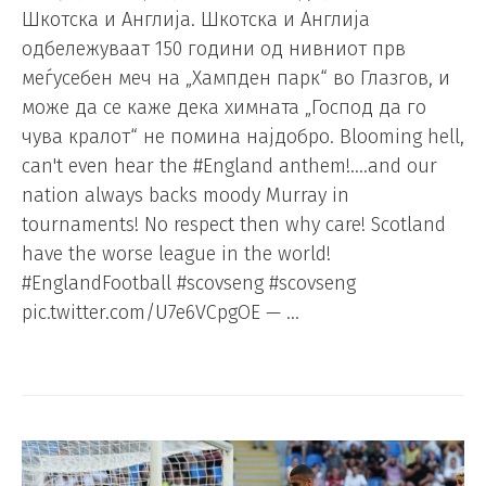
Шкотска и Англија. Шкотска и Англија
одбележуваат 150 години од нивниот прв
меѓусебен меч на „Хампден парк“ во Глазгов, и
може да се каже дека химната „Господ да го
чува кралот“ не помина најдобро. Blooming hell,
can't even hear the #England anthem!….and our
nation always backs moody Murray in
tournaments! No respect then why care! Scotland
have the worse league in the world!
#EnglandFootball #scovseng #scovseng
pic.twitter.com/U7e6VCpgOE — …