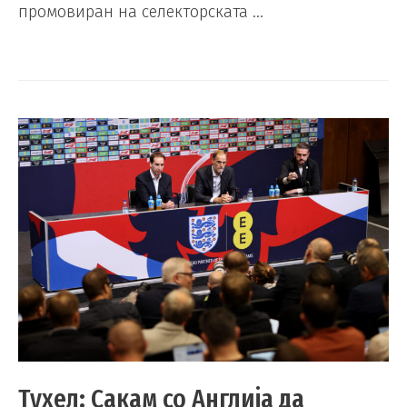
промовиран на селекторската …
Тухел: Сакам со Англија да