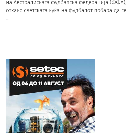
на Австралиската фудбалска федерација (ФФА),
откако светската куќа на фудбалот побара да се
…