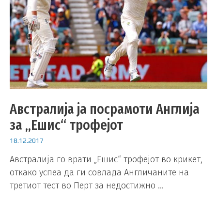
Австралија ја посрамоти Англија
за „Ешис“ трофејот
18.12.2017
Австралија го врати „Ешис“ трофејот во крикет,
откако успеа да ги совлада Англичаните на
третиот тест во Перт за недостижно …