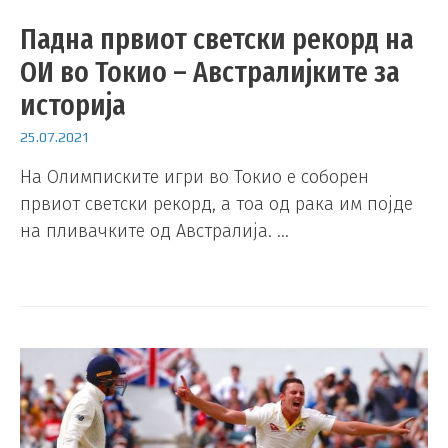
Падна првиот светски рекорд на
ОИ во Токио – Австралијките за
историја
25.07.2021
На Олимписките игри во Токио е соборен
првиот светски рекорд, а тоа од рака им појде
на пливачките од Австралија. …