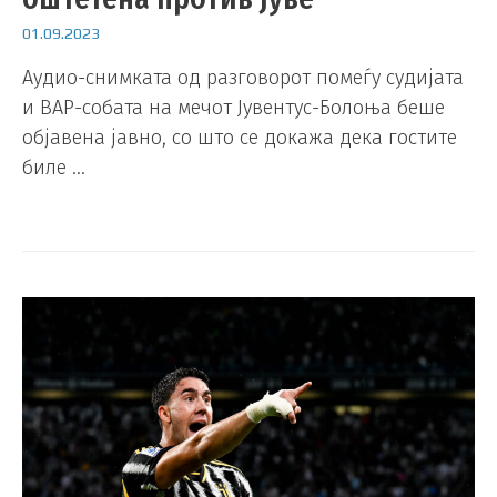
01.09.2023
Аудио-снимката од разговорот помеѓу судијата
и ВАР-собата на мечот Јувентус-Болоња беше
објавена јавно, со што се докажа дека гостите
биле …