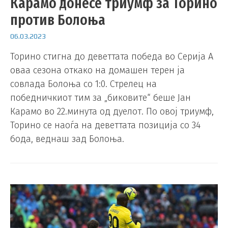
Карамо донесе триумф за Торино
против Болоња
06.03.2023
Торино стигна до деветтата победа во Серија А
оваа сезона откако на домашен терен ја
совлада Болоња со 1:0. Стрелец на
победничкиот тим за „биковите“ беше Јан
Карамо во 22.минута од дуелот. По овој триумф,
Торино се наоѓа на деветтата позиција со 34
бода, веднаш зад Болоња.