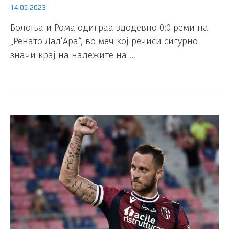
14.05.2023
Болоња и Рома одиграа здодевно 0:0 реми на
„Ренато Дал’Ара“, во меч кој речиси сигурно
значи крај на надежите на …