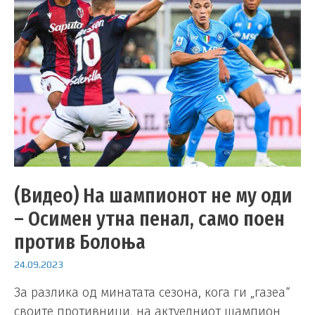
(Видео) На шампионот не му оди
– Осимен утна пенал, само поен
против Болоња
24.09.2023
За разлика од минатата сезона, кога ги „газеа“
своите противници, на актуелниот шампион