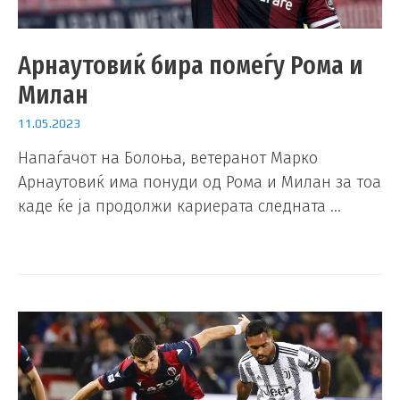
Арнаутовиќ бира помеѓу Рома и
Милан
11.05.2023
Напаѓачот на Болоња, ветеранот Марко
Арнаутовиќ има понуди од Рома и Милан за тоа
каде ќе ја продолжи кариерата следната …