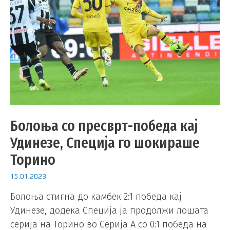
Болоња со пресврт-победа кај
Удинезе, Специја го шокираше
Торино
15.01.2023
Болоња стигна до камбек 2:1 победа кај
Удинезе, додека Специја ја продолжи лошата
серија на Торино во Серија А со 0:1 победа на