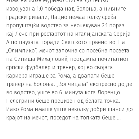
Рома на Жозе Мурињо стигна до тешко
извојувана 1:0 победа над Болоња, а нивните
градски ривали, Лацио немаа толку среќа
пропуштајќи водство за неочекуван 2:1 пораз
кај Лече при рестартот на италијанската Серија
А по паузата поради Светското првенство. На
„Олимпико“, мечот започна со посебна посвета
на Синиша Михајловиќ, неодамна починатиот
српски фудбалер и тренер, кој во својата
кариера играше за Рома, а двапати беше
тренер на Болоња. „Волчицата“ експресно дојде
во водство, уште во 6. минута кога Лоренцо
Пелегрини беше прецизен од белата точка.
Иако Рома имаше уште неколку добри шанси до
крајот на мечот, поседот на топката беше …