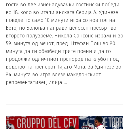
гости во две изненадувачки гостински победи
во 18. коло во италијанската Серија А. Удинезе
поведе по само 10 минути игра со нов гол на
Бето, но Болоња направи целосен пресврт во
второто полувреме. Никола Сансоне израмни во
59. минута од мечот, пред Штефан Пош во 80.
минута да ги обезбеди трите поени и да го
продолжи одличниот препород на клубот под
водство на тренерот Тијаго Мота. За Удинезе во
84. минута во игра влезе македонскиот
репрезентативец Илија …