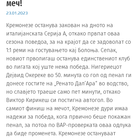
меч!
23.01.2023
Кремонезе останува закован на дното на
италијанската Серија А, откако првпат оваа
сезона поведоа, за на крајот да се задоволат со
1:1 реми на гостувањето кај Болоња. Сепак,
новиот прволигаш останува единствениот клуб
во лигата кој уште нема победа. Нигериецот
Дејвид Окереке во 50. минута со гол од пенал ги
донесе гостите на „Ренато Дал’Ара“ во водство,
но славјето траеше само пет минути, откако
Виктор Кирикеш си постигна автогол. Во
самиот финиш на мечот, Кремонезе дури имаа
надежи за победа, кога првично беше покажан
пенал, за потоа по ВАР-проверката оваа одлука
да биде променета. Кремонезе остануваат