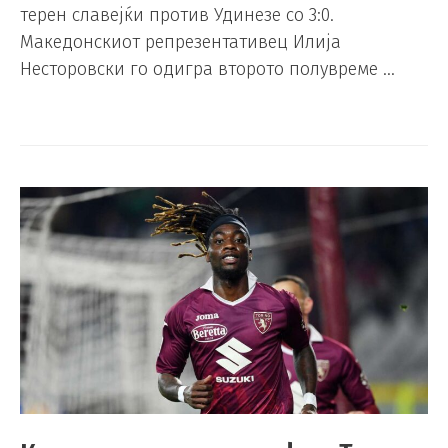
терен славејќи против Удинезе со 3:0.
Македонскиот репрезентативец Илија
Несторовски го одигра второто полувреме …