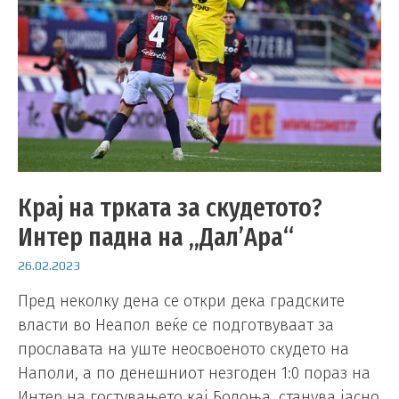
Крај на трката за скудетото?
Интер падна на „Дал’Ара“
26.02.2023
Пред неколку дена се откри дека градските
власти во Неапол веќе се подготвуваат за
прославата на уште неосвоеното скудето на
Наполи, а по денешниот незгоден 1:0 пораз на
Интер на гостувањето кај Болоња, станува јасно