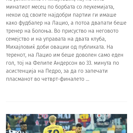
минатиот месец по борбата со леукемијата,
некои од своите најдобри партии ги имаше
како фудбалер на Лацио, а потоа двапати беше
тренер на Болоња. Во присуство на неговото
семејство и на управата на двата клуба,
Михајловиќ доби овации од публиката. На
теренот, на Лацио им беше доволен само еден
гол, тој на Фелипе Андерсон во 33. минута по
асистенција на Педро, за да го запечати
пласманот во четврт-финалето …