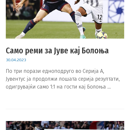
Само реми за Јуве кај Болоња
30.04.2023
По три порази едноподруго во Серија А,
Јувентус ја продолжи лошата серија резултати,
одигрувајќи само 1:1 на гости кај Болоња …