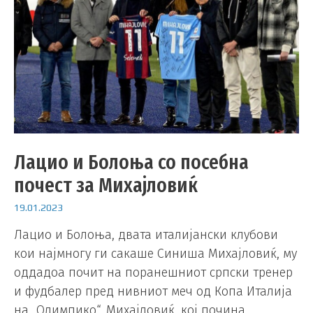
Лацио и Болоња со посебна
почест за Михајловиќ
19.01.2023
Лацио и Болоња, двата италијански клубови
кои најмногу ги сакаше Синиша Михајловиќ, му
оддадоа почит на поранешниот српски тренер
и фудбалер пред нивниот меч од Копа Италија
на „Олимпико“. Михајловиќ, кој почина