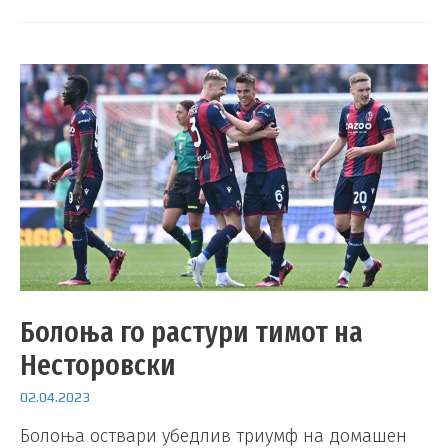
Болоња го растури тимот на
Несторовски
02.04.2023
Болоња оствари убедлив триумф на домашен