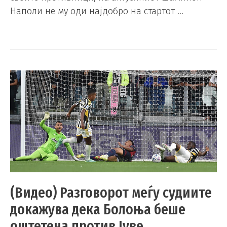
Наполи не му оди најдобро на стартот …
(Видео) Разговорот меѓу судиите
докажува дека Болоња беше
оштетена против Јуве