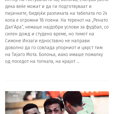
дека веќе можат и да ги подготвуваат и
пијачките, бидејќи разликата на табелата по 24
кола е огромни 18 поени. На теренот на „Ренато
Дал’Ара“, немаше најдобри услови за фудбал, со
силен дожд и студено време, но тимот на
Симоне Инзаги едноставно не направи
доволно да го совлада упорниот и цврст тим
на Тијаго Мота. Болоња, иако имаше помалку
од поседот на топката, на крајот …