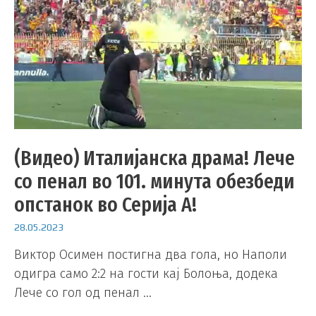
(Видео) Италијанска драма! Лече
со пенал во 101. минута обезбеди
опстанок во Серија А!
28.05.2023
Виктор Осимен постигна два гола, но Наполи
одигра само 2:2 на гости кај Болоња, додека
Лече со гол од пенал …