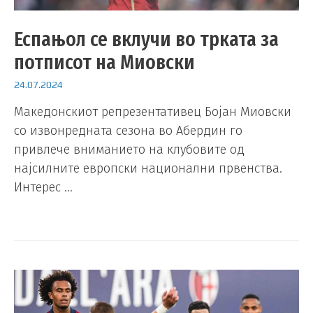
Еспањол се вклучи во трката за
потписот на Миовски
24.07.2024
Македонскиот репрезентативец Бојан Миовски
со извонредната сезона во Абердин го
привлече вниманието на клубовите од
најсилните европски национални првенства.
Интерес …