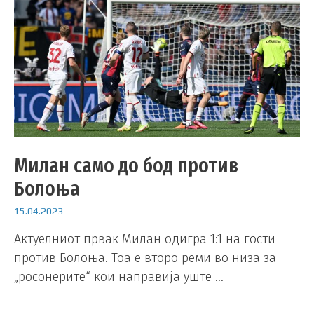
Милан само до бод против
Болоња
15.04.2023
Актуелниот првак Милан одигра 1:1 на гости
против Болоња. Тоа е второ реми во низа за
„росонерите“ кои направија уште …