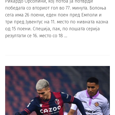
Рикардо Орсолини, кој потоа ја потврди
победата со вториот гол во 77. минута. Болоња
сега има 26 поени, еден поен пред Емполи и
три пред Јувентус на 11. место по нивната казна
од 15 поени. Специја, пак, по лошата серија
резултати се 16. место со 18 …