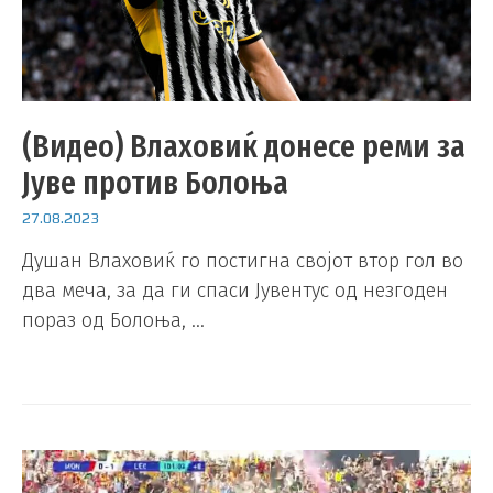
(Видео) Влаховиќ донесе реми за
Јуве против Болоња
27.08.2023
Душан Влаховиќ го постигна својот втор гол во
два меча, за да ги спаси Јувентус од незгоден
пораз од Болоња, …