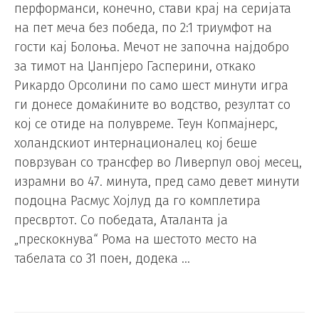
перформанси, конечно, стави крај на серијата
на пет меча без победа, по 2:1 триумфот на
гости кај Болоња. Мечот не започна најдобро
за тимот на Џанпјеро Гасперини, откако
Рикардо Орсолини по само шест минути игра
ги донесе домаќините во водство, резултат со
кој се отиде на полувреме. Теун Копмајнерс,
холандскиот интернационалец кој беше
поврзуван со трансфер во Ливерпул овој месец,
израмни во 47. минута, пред само девет минути
подоцна Расмус Хојлуд да го комплетира
пресвртот. Со победата, Аталанта ја
„прескокнува“ Рома на шестото место на
табелата со 31 поен, додека …