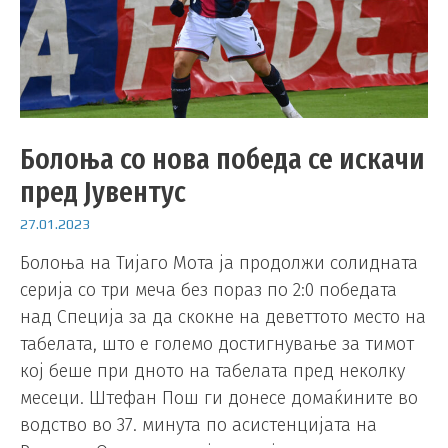
Болоња со нова победа се искачи
пред Јувентус
27.01.2023
Болоња на Тијаго Мота ја продолжи солидната
серија со три меча без пораз по 2:0 победата
над Специја за да скокне на деветтото место на
табелата, што е големо достигнување за тимот
кој беше при дното на табелата пред неколку
месеци. Штефан Пош ги донесе домаќините во
водство во 37. минута по асистенцијата на