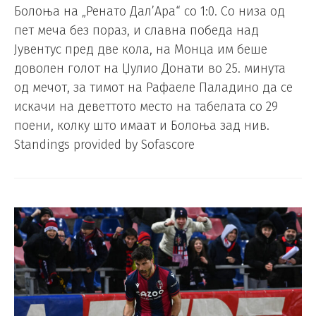
Болоња на „Ренато Дал’Ара“ со 1:0. Со низа од
пет меча без пораз, и славна победа над
Јувентус пред две кола, на Монца им беше
доволен голот на Џулио Донати во 25. минута
од мечот, за тимот на Рафаеле Паладино да се
искачи на деветтото место на табелата со 29
поени, колку што имаат и Болоња зад нив.
Standings provided by Sofascore