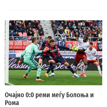
Очајно 0:0 реми меѓу Болоња и
Рома