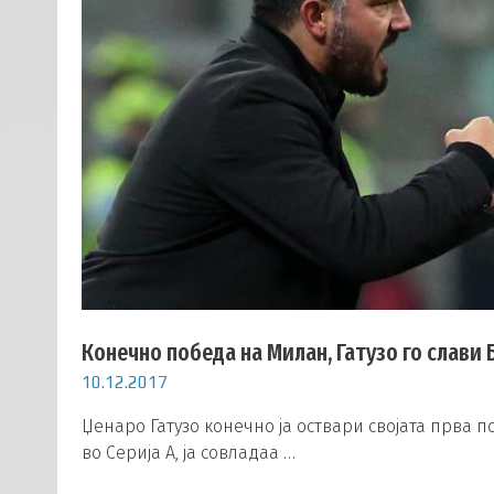
Конечно победа на Милан, Гатузо го слави
10.12.2017
Џенаро Гатузо конечно ја оствари својата прва п
во Серија А, ја совладаа …