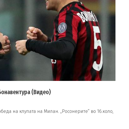
 Бонавентура (Видео)
обеда на клупата на Милан. „Росонерите“ во 16.коло,