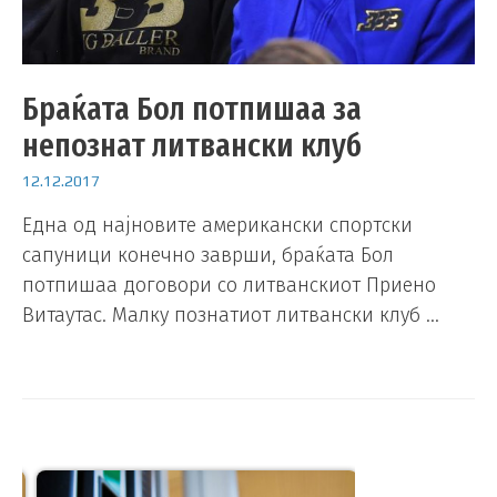
Браќата Бол потпишаа за
непознат литвански клуб
12.12.2017
Една од најновите американски спортски
сапуници конечно заврши, браќата Бол
потпишаа договори со литванскиот Приено
Витаутас. Малку познатиот литвански клуб …