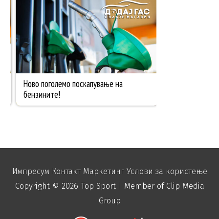
Импресум
Контакт
Маркетинг
Услови за користење
Copyright © 2026
Top Sport
| Member of Clip Media
Group