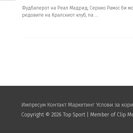
Фудбалерот на Реал Мадрид, Серхио Рамос би м
редовите на Кралскиот клуб, па …
Импресум
Контакт
Маркетинг
Услови за кор
Copyright © 2026
Top Sport
| Member of Clip M