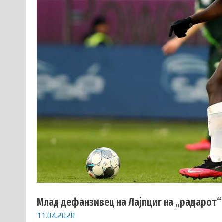
Млад дефанзивец на Лајпциг на „радарот“
11.04.2020