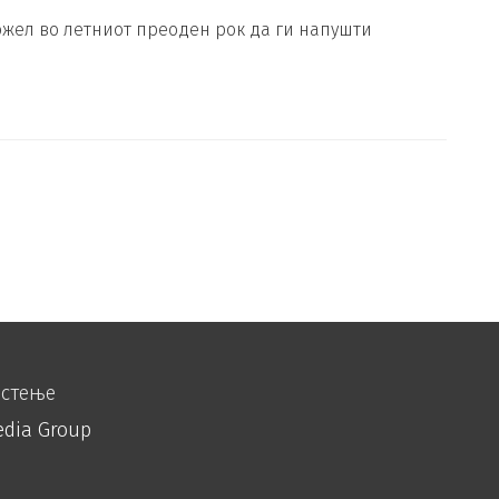
ожел во летниот преоден рок да ги напушти
истење
edia Group