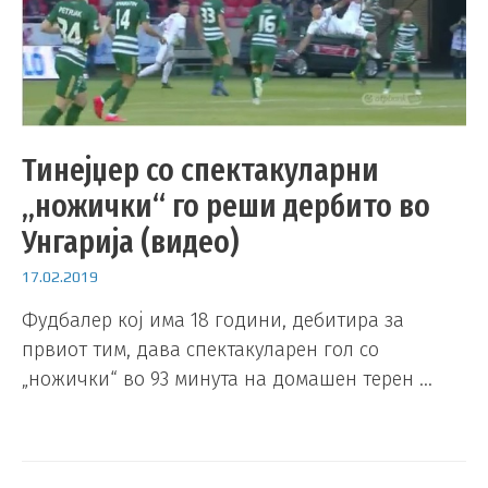
Тинејџер со спектакуларни
„ножички“ го реши дербито во
Унгарија (видео)
17.02.2019
Фудбалер кој има 18 години, дебитира за
првиот тим, дава спектакуларен гол со
„ножички“ во 93 минута на домашен терен …