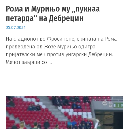
Рома и Мурињо му „пукнаа
петарда“ на Дебрецин
25.07.2021
На стадионот во Фросиноне, екипата на Рома
предводена од Жозе Мурињо одигра
пријателски меч против унгарски Дебрецин.
Мечот заврши со …