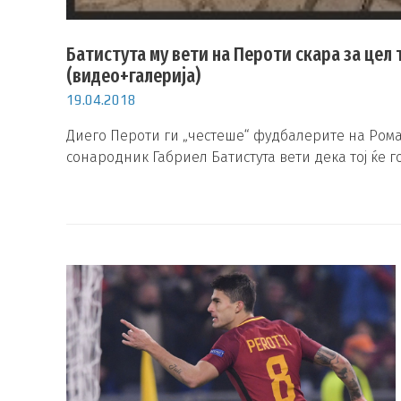
Батистута му вети на Пероти скара за цел 
(видео+галерија)
19.04.2018
Диего Пероти ги „честеше“ фудбалерите на Рома
сонародник Габриел Батистута вети дека тој ќе г