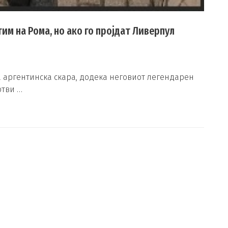
тим на Рома, но ако го пројдат Ливерпул
 аргентинска скара, додека неговиот легендарен
отви …