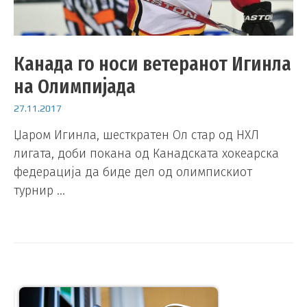
Канада го носи ветеранот Игинла
на Олимпијада
27.11.2017
Џаром Игинла, шесткратен Ол стар од НХЛ
лигата, доби покана од Канадската хокеарска
федерација да биде дел од олимпискиот
турнир …