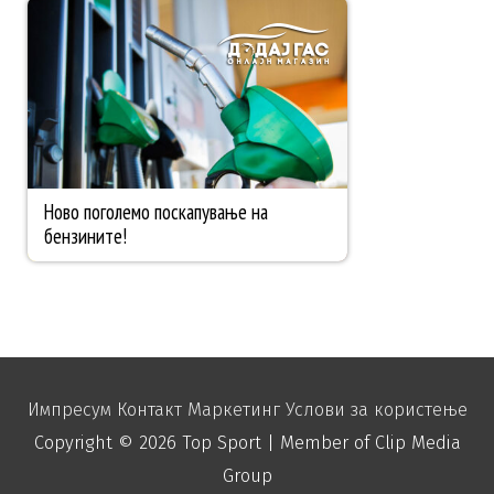
Импресум
Контакт
Маркетинг
Услови за користење
Copyright © 2026
Top Sport
| Member of Clip Media
Group