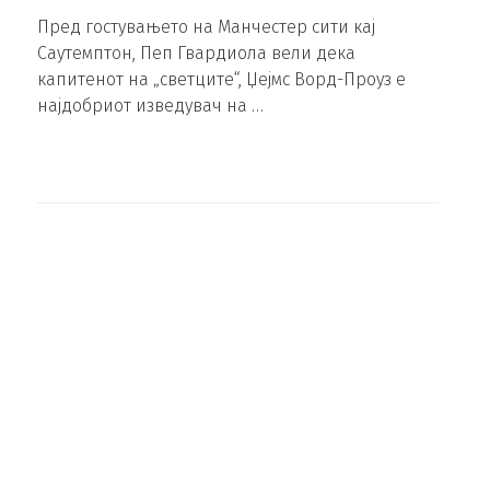
Пред гостувањето на Манчестер сити кај
Саутемптон, Пеп Гвардиола вели дека
капитенот на „светците“, Џејмс Ворд-Проуз е
најдобриот изведувач на …