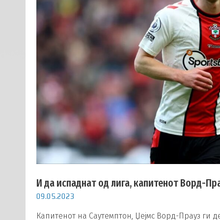
И да испаднат од лига, капитенот Ворд-Пр
09.05.2023
Капитенот на Саутемптон, Џејмс Ворд-Прауз ги