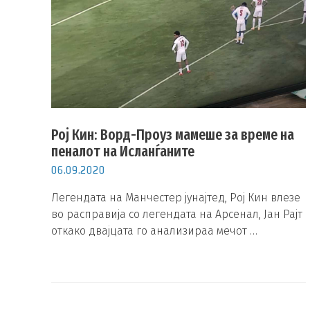
Рој Кин: Ворд-Прoуз мамеше за време на
пеналот на Исланѓаните
06.09.2020
Легендата на Манчестер јунајтед, Рој Кин влезе
во расправија со легендата на Арсенал, Јан Рајт
откако двајцата го анализираа мечот …