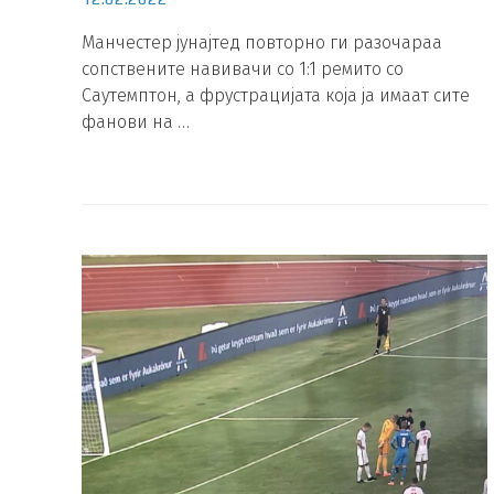
Манчестер јунајтед повторно ги разочараа
сопствените навивачи со 1:1 ремито со
Саутемптон, а фрустрацијата која ја имаат сите
фанови на …