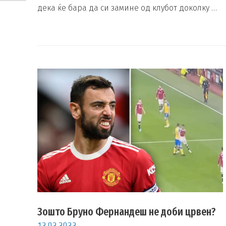
дека ќе бара да си замине од клубот доколку …
Зошто Бруно Фернандеш не доби црвен?
12.02.2022