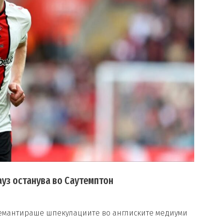
ауз останува во Саутемптон
 демантираше шпекулациите во англиските медиуми