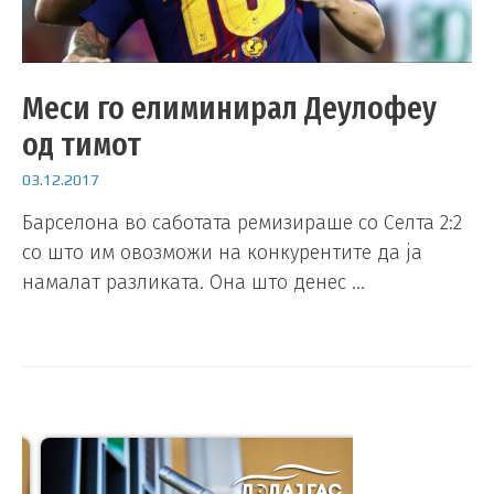
Меси го елиминирал Деулофеу
од тимот
03.12.2017
Барселона во саботата ремизираше со Селта 2:2
со што им овозможи на конкурентите да ја
намалат разликата. Она што денес …