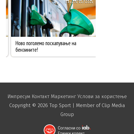
Импресум
Контакт
Маркетинг
Услови за користење
Copyright © 2026
Top Sport
| Member of Clip Media
Group