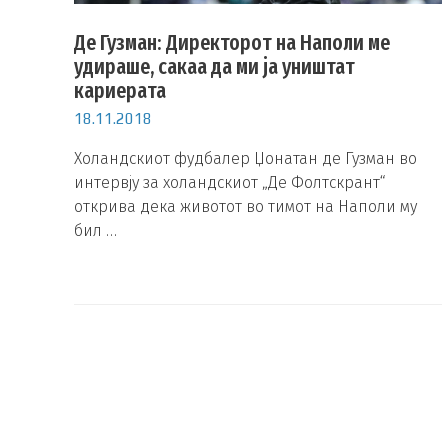
Де Гузман: Директорот на Наполи ме
удираше, сакаа да ми ја уништат
кариерата
18.11.2018
Холандскиот фудбалер Џонатан де Гузман во
интервју за холандскиот „Де Фолтскрант“
открива дека животот во тимот на Наполи му
бил …