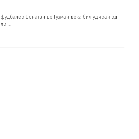
 фудбалер Џонатан де Гузман дека бил удиран од
оли …