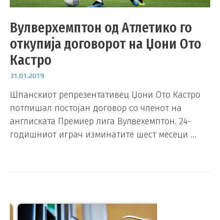
Вулверхемптон од Атлетико го
откупија договорот на Џони Ото
Кастро
31.01.2019
Шпанскиот репрезентативец Џони Ото Кастро
потпишал постојан договор со членот на
англиската Премиер лига Вулвехемптон. 24-
годишниот играч изминатите шест месеци …