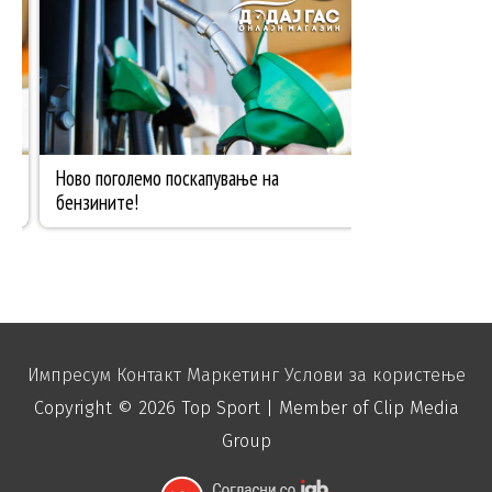
Импресум
Контакт
Маркетинг
Услови за користење
Copyright © 2026
Top Sport
| Member of Clip Media
Group