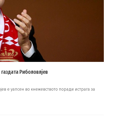
 газдата Риболовлјев
јев е уапсен во кнежевството поради истрага за