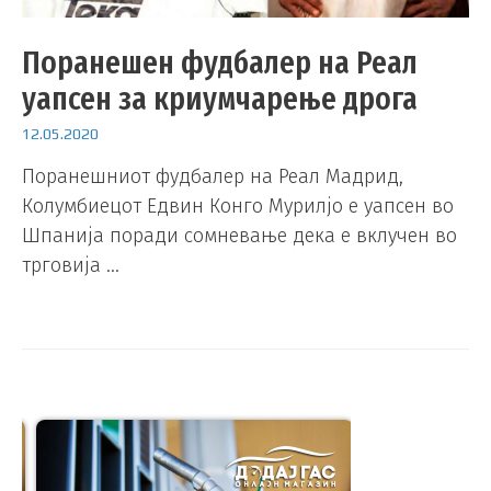
Поранешен фудбалер на Реал
уапсен за криумчарење дрога
12.05.2020
Поранешниот фудбалер на Реал Мадрид,
Колумбиецот Едвин Конго Мурилјо е уапсен во
Шпанија поради сомневање дека е вклучен во
трговија …