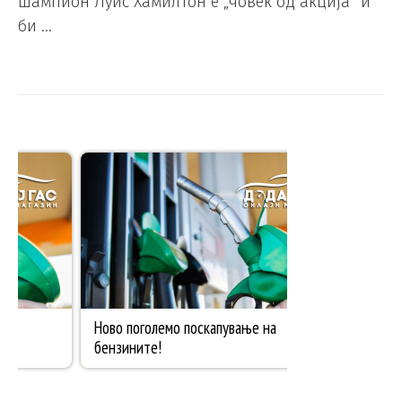
шампион Луис Хамилтон е „човек од акција“ и
би …