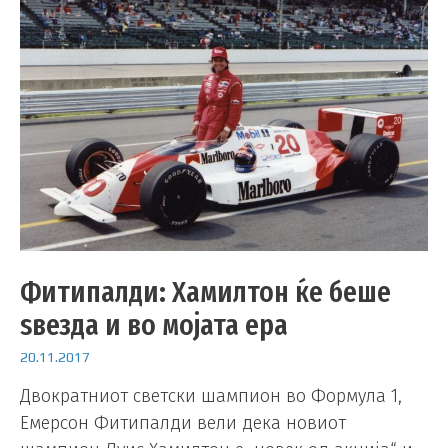
Фитипалди: Хамилтон ќе беше
ѕвезда и во мојата ера
20.11.2017
Двократниот светски шампион во Формула 1,
Емерсон Фитипалди вели дека новиот