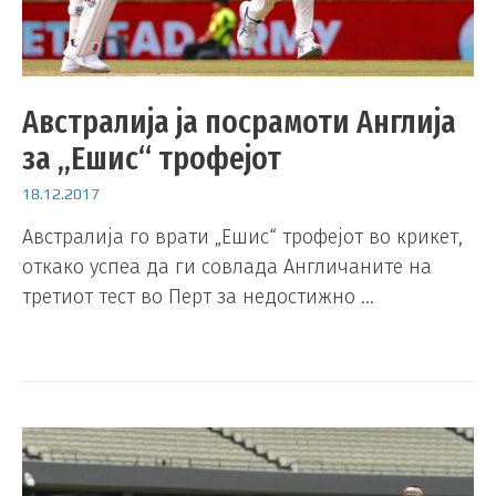
Австралија ја посрамоти Англија
за „Ешис“ трофејот
18.12.2017
Австралија го врати „Ешис“ трофејот во крикет,
откако успеа да ги совлада Англичаните на
третиот тест во Перт за недостижно …