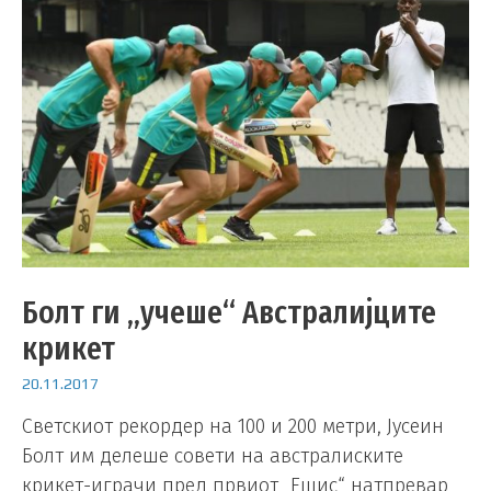
Болт ги „учеше“ Австралијците
крикет
20.11.2017
Светскиот рекордер на 100 и 200 метри, Јусеин
Болт им делеше совети на австралиските
крикет-играчи пред првиот „Ешис“ натпревар