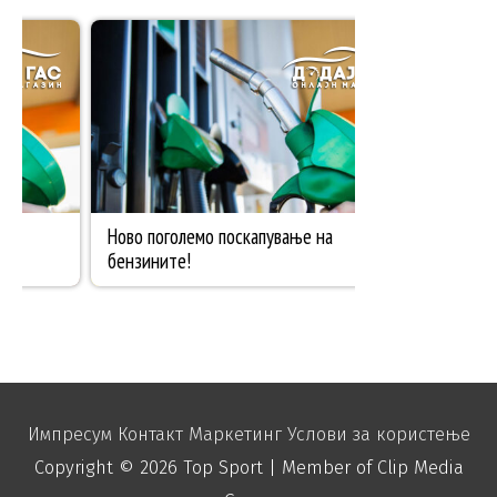
Импресум
Контакт
Маркетинг
Услови за користење
Copyright © 2026
Top Sport
| Member of Clip Media