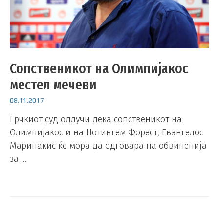
Сопственикот на Олимпијакос
местел мечеви
08.11.2017
Грчкиот суд одлучи дека сопственикот на
Олимпијакос и на Нотингем Форест, Евангелос
Маринакис ќе мора да одговара на обвиненија
за …