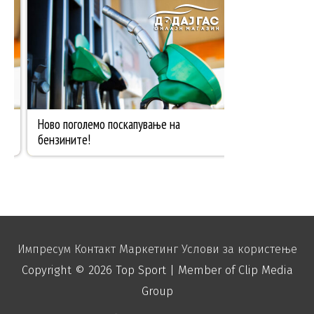
Импресум
Контакт
Маркетинг
Услови за користење
Copyright © 2026
Top Sport
| Member of Clip Media
Group