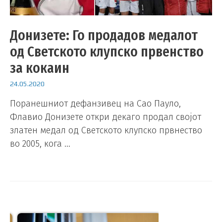
Донизете: Го продадов медалот
од Светското клупско првенство
за кокаин
24.05.2020
Поранешниот дефанзивец на Сао Пауло,
Флавио Донизете откри декаго продал својот
златен медал од Светското клупско првнество
во 2005, кога …