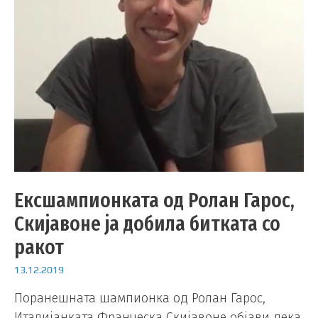
Ексшампионката од Ролан Гарос,
Скијавоне ја добила битката со
ракот
13.12.2019
Поранешната шампионка од Ролан Гарос,
Италијанката Франческа Скијавоне објави дека