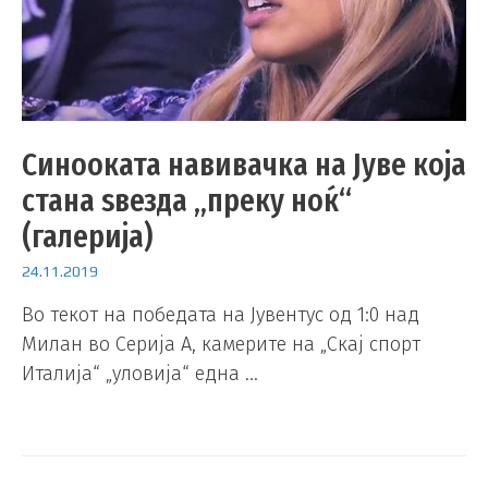
Синооката навивачка на Јуве која
стана ѕвезда „преку ноќ“
(галерија)
24.11.2019
Во текот на победата на Јувентус од 1:0 над
Милан во Серија А, камерите на „Скај спорт
Италија“ „уловија“ една …