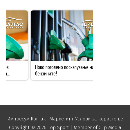
Импресум
Контакт
Маркетинг
Услови за користење
Copyright © 2026
Top Sport
| Member of Clip Media