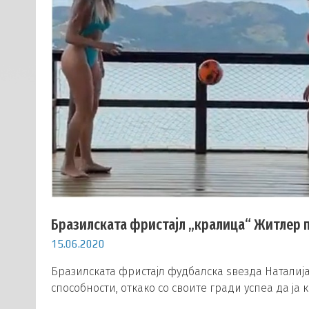
Бразилската фристајл „кралица“ Житлер 
15.06.2020
Бразилската фристајл фудбалска ѕвезда Наталиј
способности, откако со своите гради успеа да ја 