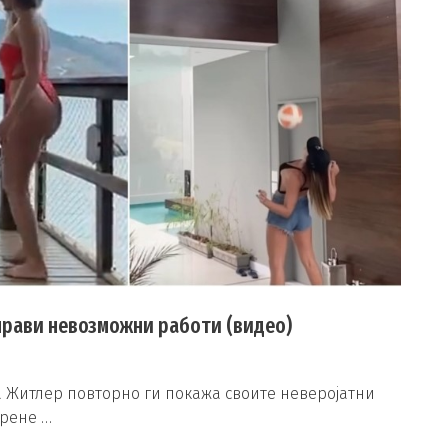
прави невозможни работи (видео)
а Житлер повторно ги покажа своите неверојатни
крене …