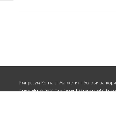
Импресум
Контакт
Маркетинг
Услови за кор
Copyright © 2026
Top Sport
| Member of Clip M
function disable_right_click() { echo "
"; } add_action('wp_