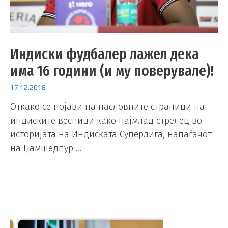
Индиски фудбалер лажел дека
има 16 години (и му поверувале)!
17.12.2018
Откако се појави на насловните страници на
индиските весници како најмлад стрелец во
историјата на Индиската Суперлига, напаѓачот
на Џамшедпур …