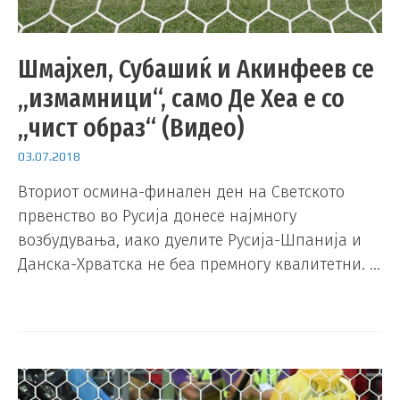
Шмајхел, Субашиќ и Акинфеев се
„измамници“, само Де Хеа е со
„чист образ“ (Видео)
03.07.2018
Вториот осмина-финален ден на Светското
првенство во Русија донесе најмногу
возбудувања, иако дуелите Русија-Шпанија и
Данска-Хрватска не беа премногу квалитетни. …