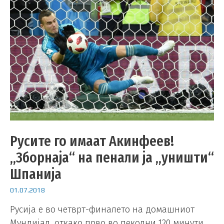
Русите го имаат Акинфеев!
„Зборнаја“ на пенали ја „уништи“
Шпанија
01.07.2018
Русија е во четврт-финалето на домашниот
Мундијал, откако прво во пеколни 120 минути