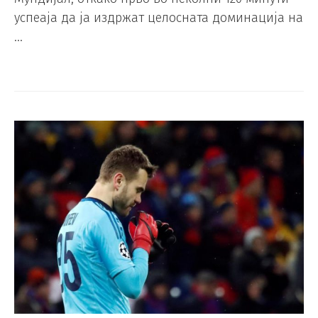
успеаја да ја издржат целосната доминација на
…