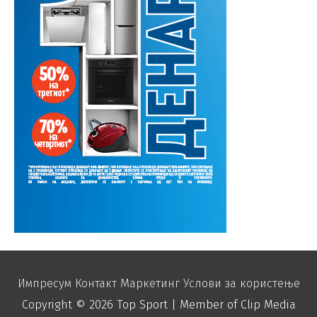
Импресум
Контакт
Маркетинг
Услови за користење
Copyright © 2026
Top Sport
| Member of Clip Media