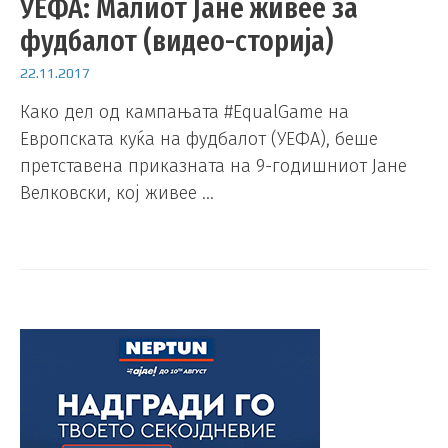
УЕФА: Малиот Јане живее за
фудбалот (видео-сторија)
22.11.2017
Како дел од кампањата #EqualGame на
Европската куќа на фудбалот (УЕФА), беше
претставена приказната на 9-годишниот Јане
Велковски, кој живее …