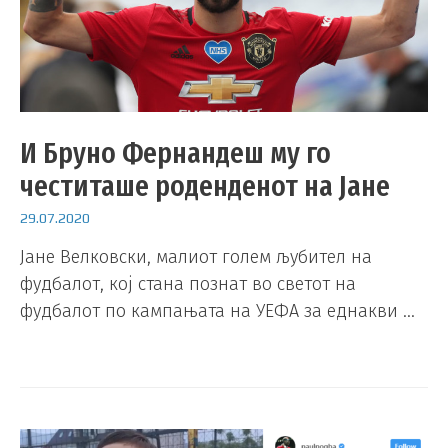
И Бруно Фернандеш му го
честиташе роденденот на Јане
29.07.2020
Јане Велковски, малиот голем љубител на
фудбалот, кој стана познат во светот на
фудбалот по кампањата на УЕФА за еднакви …