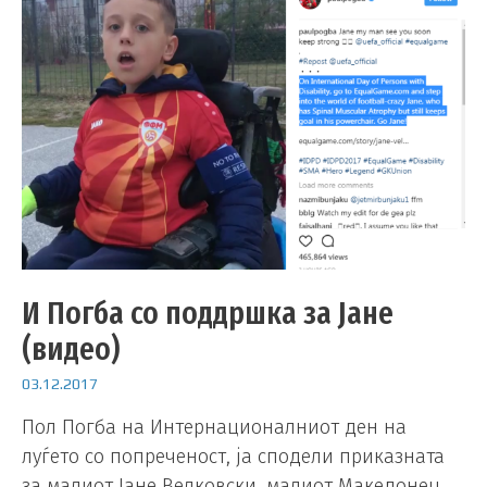
И Погба со поддршка за Јане
(видео)
03.12.2017
Пол Погба на Интернационалниот ден на
луѓето со попреченост, ја сподели приказната
за малиот Јане Велковски, малиот Македонец