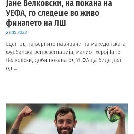
Јане Велковски, на покана на
УЕФА, го следеше во живо
финалето на ЛШ
28.05.2022
Eден од најверните навивачи на македонската
фудбалска репрезентација, малиот херој Јане
Велковски, доби покана од УЕФА да биде дел
од …