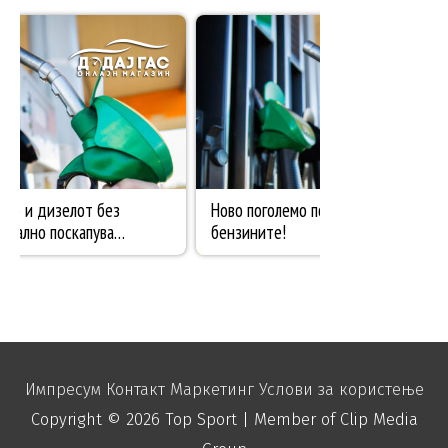
Импресум
Контакт
Маркетинг
Услови за користење
Copyright © 2026
Top Sport
| Member of Clip Media