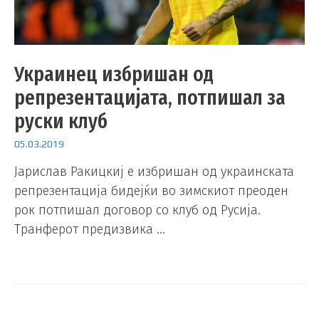
Украинец избришан од
репрезентацијата, потпишал за
руски клуб
05.03.2019
Јарислав Ракицкиј е избришан од украинската
репрезентација бидејќи во зимскиот преоден
рок потпишал договор со клуб од Русија.
Транферот предизвика …