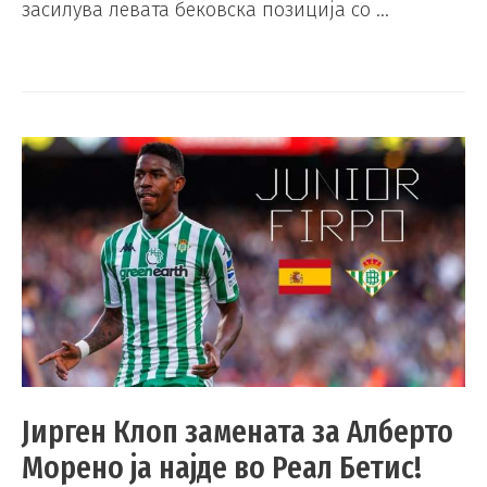
засилува левата бековска позиција со …
Јирген Клоп замената за Алберто
Морено ја најде во Реал Бетис!