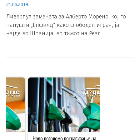
21.06.2019
Ливерпул замената за Алберто Морено, кој го
напушти „Енфилд“ како слободен играч, ја
најде во Шпанија, во тимот на Реал …