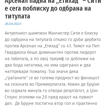
Арсенал падна на „Етихад“ – Сити
е сега поблиску до одбрана на
титулата
26.04.2023
Актуелниот шампион Манчестер Сити е блиску
до одбрана на титулата откако го доби дербито
против Арсенал на „Етихад“ со 4:1. Тимот на Пеп
Гвардиола беше доминантен против лидерот
на табелата, а по овој триумф се доближи на
два бода негатива, но има одиграно и два
натпревари помалку. Тоа значи дека
„граѓаните“ се во голема предност во финишот
на сезоната во Премиерлигата. Кевин де Брујне
во седмата минута го отвори резултатот, а Џон
Стоунс зголеми на 2:0 пред крајот на првиот
дел. Де Брујне постигна втор гол и практично