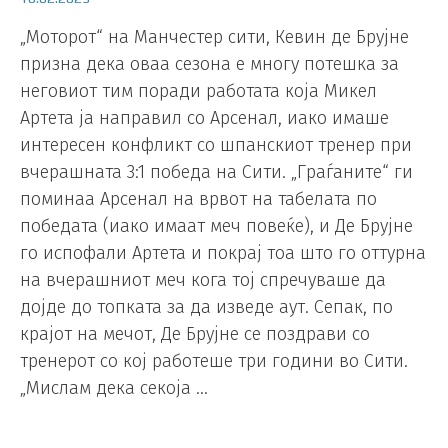
„Моторот“ на Манчестер сити, Кевин де Брујне
призна дека оваа сезона е многу потешка за
неговиот тим поради работата која Микел
Артета ја направил со Арсенал, иако имаше
интересен конфликт со шпанскиот тренер при
вчерашната 3:1 победа на Сити. „Граѓаните“ ги
поминаа Арсенал на врвот на табелата по
победата (иако имаат меч повеќе), и Де Брујне
го испофали Артета и покрај тоа што го оттурна
на вчерашниот меч кога тој спречуваше да
дојде до топката за да изведе аут. Сепак, по
крајот на мечот, Де Брујне се поздрави со
тренерот со кој работеше три години во Сити.
„Мислам дека секоја …