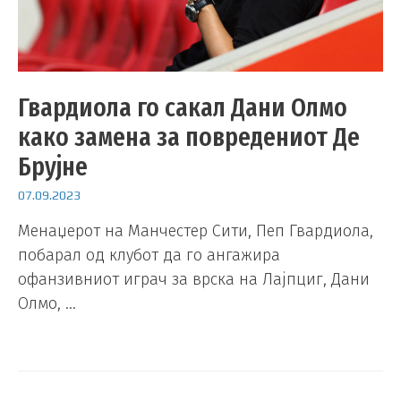
Гвардиола го сакал Дани Олмо
како замена за повредениот Де
Брујне
07.09.2023
Менаџерот на Манчестер Сити, Пеп Гвардиола,
побарал од клубот да го ангажира
офанзивниот играч за врска на Лајпциг, Дани
Олмо, …