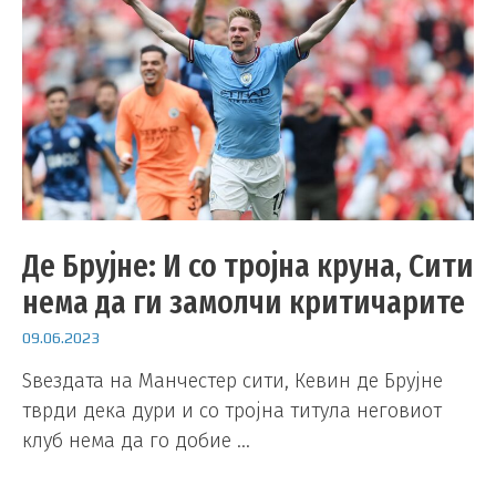
Де Брујне: И со тројна круна, Сити
нема да ги замолчи критичарите
09.06.2023
Ѕвездата на Манчестер сити, Кевин де Брујне
тврди дека дури и со тројна титула неговиот
клуб нема да го добие …