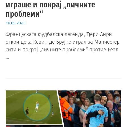
играше и покрај „личните
проблеми“
18.05.2023
Француската фудбалска легенда, Тјери Анри
откри дека Кевин де Брујне играл за Манчестер
сити и покрај „личните проблеми“ против Реал
…