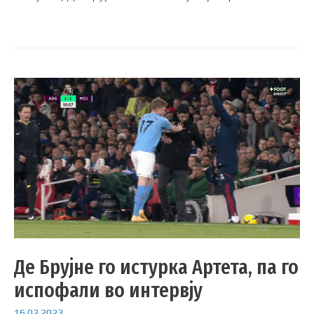
Де Брујне го истурка Артета, па го
испофали во интервју
16.02.2023