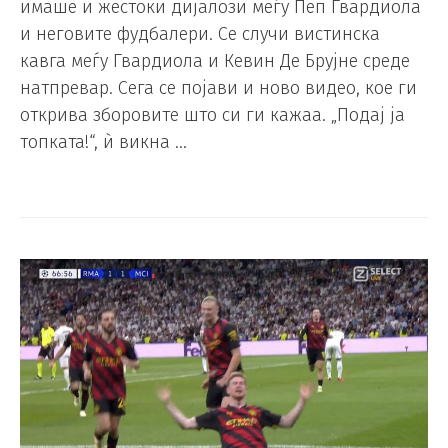
имаше и жестоки дијалози меѓу Пеп Гвардиола
и неговите фудбалери. Се случи вистинска
кавга меѓу Гвардиола и Кевин Де Брујне среде
натпревар. Сега се појави и ново видео, кое ги
открива зборовите што си ги кажаа. „Подај ја
топката!“, ѝ викна …