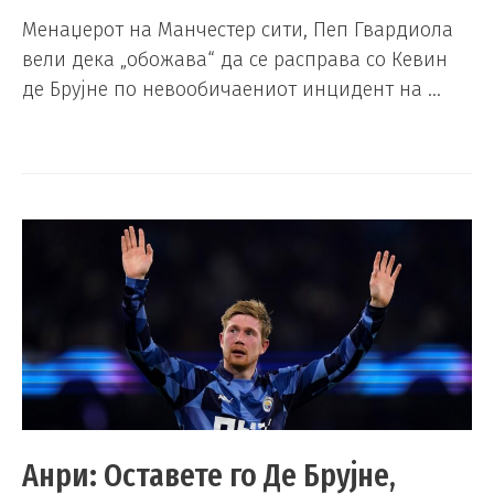
Менаџерот на Манчестер сити, Пеп Гвардиола
вели дека „обожава“ да се расправа со Кевин
де Брујне по невообичаениот инцидент на …
Анри: Оставете го Де Брујне,