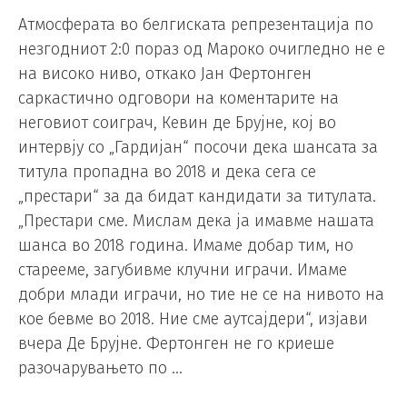
Атмосферата во белгиската репрезентација по
незгодниот 2:0 пораз од Мароко очигледно не е
на високо ниво, откако Јан Фертонген
саркастично одговори на коментарите на
неговиот соиграч, Кевин де Брујне, кој во
интервју со „Гардијан“ посочи дека шансата за
титула пропадна во 2018 и дека сега се
„престари“ за да бидат кандидати за титулата.
„Престари сме. Мислам дека ја имавме нашата
шанса во 2018 година. Имаме добар тим, но
старееме, загубивме клучни играчи. Имаме
добри млади играчи, но тие не се на нивото на
кое бевме во 2018. Ние сме аутсајдери“, изјави
вчера Де Брујне. Фертонген не го криеше
разочарувањето по …