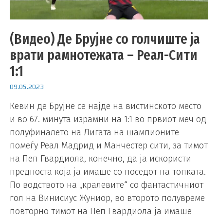
(Видео) Де Брујне со голчиште ја
врати рамнотежата – Реал-Сити
1:1
09.05.2023
Кевин де Брујне се најде на вистинското место
и во 67. минута израмни на 1:1 во првиот меч од
полуфиналето на Лигата на шампионите
помеѓу Реал Мадрид и Манчестер сити, за тимот
на Пеп Гвардиола, конечно, да ја искористи
предноста која ја имаше со поседот на топката.
По водството на „кралевите“ со фантастичниот
гол на Винисиус Жуниор, во второто полувреме
повторно тимот на Пеп Гвардиола ја имаше