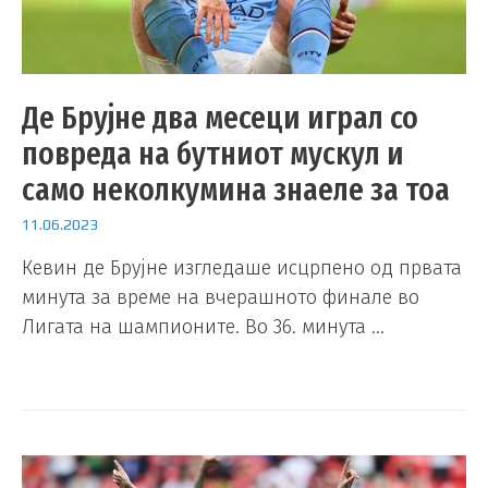
Де Брујне два месеци играл со
повреда на бутниот мускул и
само неколкумина знаеле за тоа
11.06.2023
Кевин де Брујне изгледаше исцрпено од првата
минута за време на вчерашното финале во
Лигата на шампионите. Во 36. минута …