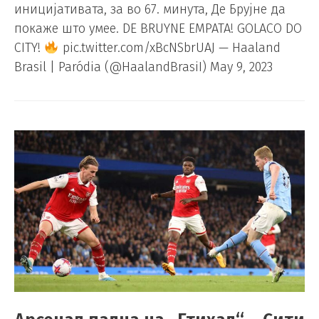
иницијативата, за во 67. минута, Де Брујне да
покаже што умее. DE BRUYNE EMPATA! GOLACO DO
CITY!
pic.twitter.com/xBcNSbrUAJ — Haaland
Brasil | Paródia (@HaalandBrasiI) May 9, 2023