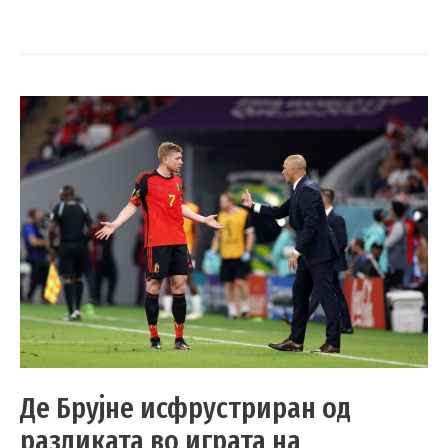
Де Брујне исфрустриран од
разликата во играта на