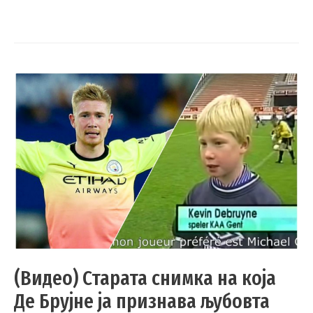
(Видео) Старата снимка на која
Де Брујне ја признава љубовта