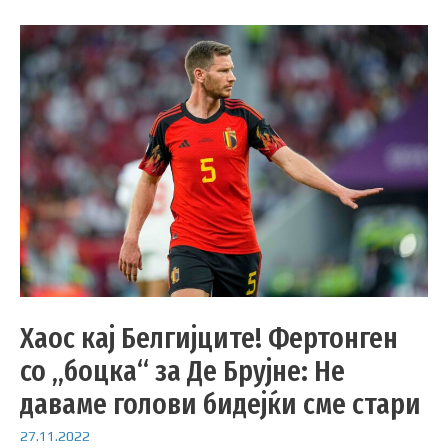
Хаос кај Белгијците! Фертонген
со „боцка“ за Де Брујне: Не
даваме голови бидејќи сме стари
27.11.2022