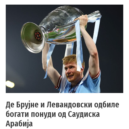
Де Брујне и Левандовски одбиле
богати понуди од Саудиска
Арабија