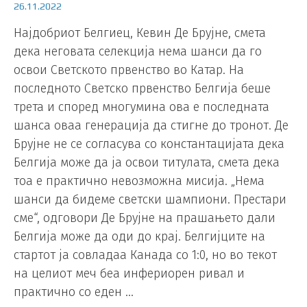
26.11.2022
Најдобриот Белгиец, Кевин Де Брујне, смета
дека неговата селекција нема шанси да го
освои Светското првенство во Катар. На
последното Светско првенство Белгија беше
трета и според многумина ова е последната
шанса оваа генерација да стигне до тронот. Де
Брујне не се согласува со константацијата дека
Белгија може да ја освои титулата, смета дека
тоа е практично невозможна мисија. „Нема
шанси да бидеме светски шампиони. Престари
сме“, одговори Де Брујне на прашањето дали
Белгија може да оди до крај. Белгијците на
стартот ја совладаа Канада со 1:0, но во текот
на целиот меч беа инфериорен ривал и
практично со еден …