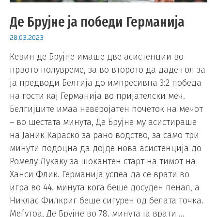
Де Брујне ја победи Германија
28.03.2023
Кевин де Брујне имаше две асистенции во
првото полувреме, за во второто да даде гол за
ја предводи Белгија до импресивна 3:2 победа
на гости кај Германија во пријателски меч.
Белгијците имаа неверојатен почеток на мечот
– во шестата минута, Де Брујне му асистираше
на Јаник Караско за рано водство, за само три
минути подоцна да дојде нова асистенција до
Ромелу Лукаку за шокантен старт на тимот на
Ханси Флик. Германија успеа да се врати во
игра во 44. минута кога беше досуден пенал, а
Никлас Филкриг беше сигурен од белата точка.
Меѓутоа, Де Брујне во 78. минута ја врати …