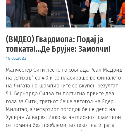
(ВИДЕО) Гвардиола: Подај ја
топката!…Де Брујне: Замолчи!
18.05.2023
Манчестер Сити лесно го совлада Реал Мадрид
на „Етихад“ со 4:0 и се пласираше во финалето
на Лигата на шампионите со вкупен резултат
5:1. Бернардо Силва ги постигна првите два
гола за Сити, третиот беше автогол на Едер
Милитао, а четвртиот погодок беше дело на
Хулијан Алварез. Иако за англискиот шампион
сè помина без проблеми, во текот на играта