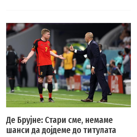
Де Брујне: Стари сме, немаме
шанси да дојдеме до титулата