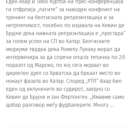
Еден Азар и Тибо Куртоа на прес-конференција
ги отфрлија „лагите“ за наводен конфликт на
тренинг на белгиската репрезентација и за
нетрпеливост, посебно по изјавата на Кевин де
Брујне дека нивната репрезнтација е „престара“
за голем успех на СП во Катар. Белгиските
медиуми тврдеа дека Ромелу Лукаку морал да
интервенира за да спречи општа тепачка по 2:0
поразот од Мароко, по кој сега мораат во
директен дуел со Хрватска да бркаат место во
нокаут фазата во Катар. Според „РТЛ“ Азар бил
еден од вклучените во судирот, заедно со
Кевин де Брујне и Јан Фертонген. „Имавме само
добар разговор меѓу фудбалерите. Многу …