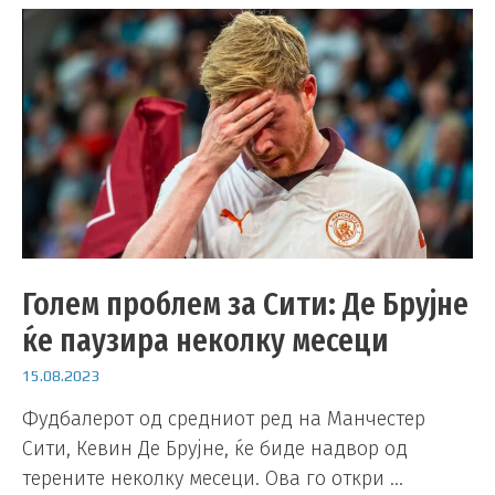
Голем проблем за Сити: Де Брујне
ќе паузира неколку месеци
15.08.2023
Фудбалерот од средниот ред на Манчестер
Сити, Кевин Де Брујне, ќе биде надвор од
терените неколку месеци. Ова го откри …