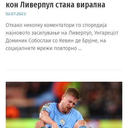
кон Ливерпул стана вирална
02.07.2023
Откако неколку коментатори го споредија
најновото засилување на Ливерпул, Унгарецот
Доминик Собослаи со Кевин де Брујне, на
социјалните мрежи повторно …