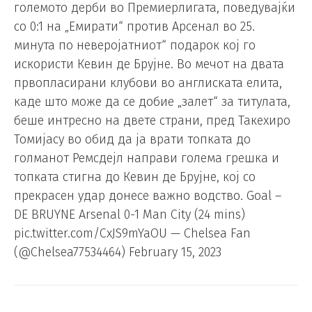
големото дерби во Премиерлигата, поведувајќи
со 0:1 на „Емирати“ против Арсенал во 25.
минута по неверојатниот“ подарок кој го
искористи Кевин де Брујне. Во мечот на двата
првопласирани клубови во англиската елита,
каде што може да се добие „залет“ за титулата,
беше интресно на двете страни, пред Такехиро
Томијасу во обид да ја врати топката до
голманот Ремсдејл направи голема грешка и
топката стигна до Кевин де Брујне, кој со
прекрасен удар донесе важно водство. Goal –
DE BRUYNE Arsenal 0-1 Man City (24 mins)
pic.twitter.com/CxJS9mYaOU — Chelsea Fan
(@Chelsea77534464) February 15, 2023