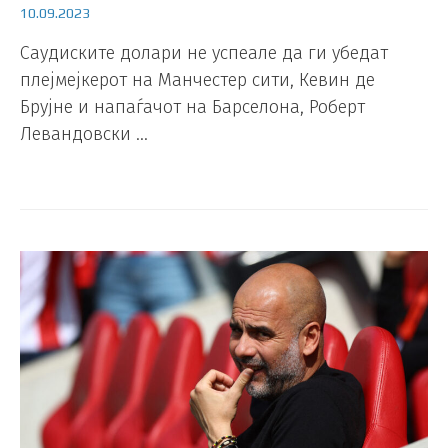
10.09.2023
Саудиските долари не успеале да ги убедат
плејмејкерот на Манчестер сити, Кевин де
Брујне и напаѓачот на Барселона, Роберт
Левандовски …