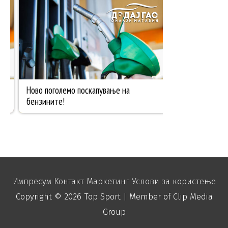
Импресум
Контакт
Маркетинг
Услови за користење
Copyright © 2026
Top Sport
| Member of Clip Media
Group