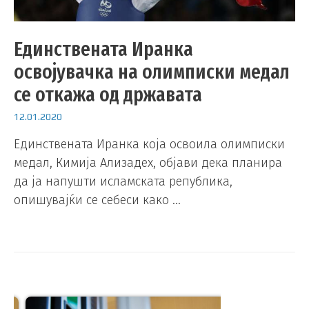
Единствената Иранка
освојувачка на олимписки медал
се откажа од државата
12.01.2020
Единствената Иранка која освоила олимписки
медал, Кимија Ализадех, објави дека планира
да ја напушти исламската република,
опишувајќи се себеси како …