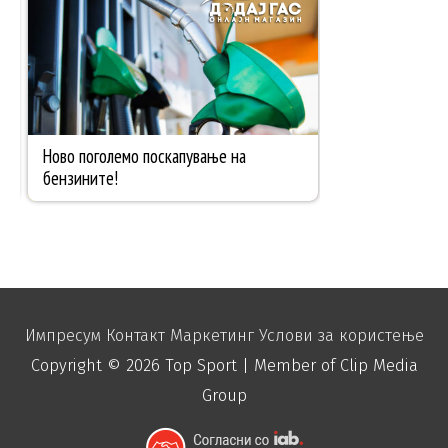
Импресум
Контакт
Маркетинг
Услови за користење
Copyright © 2026
Top Sport
| Member of Clip Media
Group