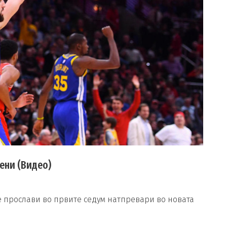
оени (Видео)
 се прослави во првите седум натпревари во новата