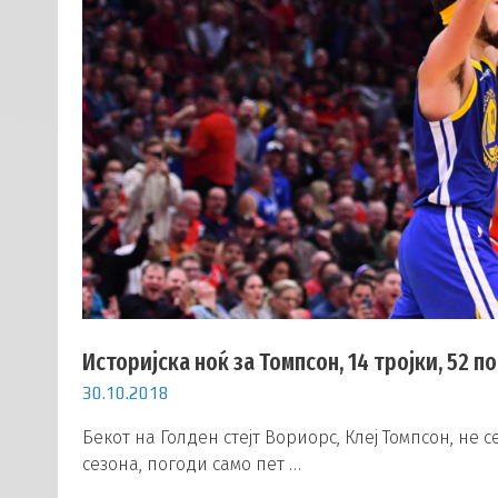
Историјска ноќ за Томпсон, 14 тројки, 52 п
30.10.2018
Бекот на Голден стејт Вориорс, Клеј Томпсон, не
сезона, погоди само пет …