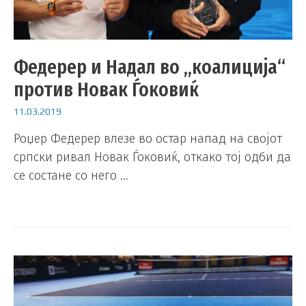
Федерер и Надал во „коалиција“
против Новак Ѓоковиќ
11.03.2019
Роџер Федерер влезе во остар напад на својот
српски ривал Новак Ѓоковиќ, откако тој одби да
се состане со него …