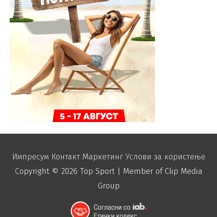
Импресум
Контакт
Маркетинг
Услови за користење
Copyright © 2026
Top Sport
| Member of Clip Media
Group