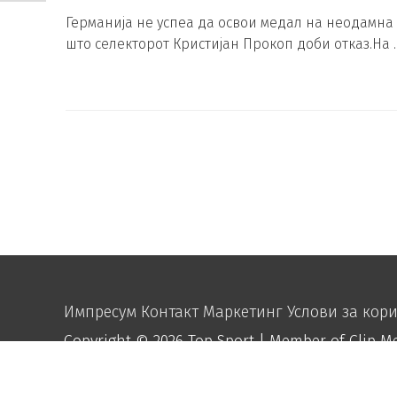
Германија не успеа да освои медал на неодамн
што селекторот Кристијан Прокоп доби отказ.На 
Импресум
Контакт
Маркетинг
Услови за кор
Copyright © 2026
Top Sport
| Member of Clip M