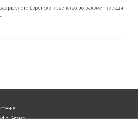
а завршеното Европско првенство во ракомет поради
…
истење
edia Group