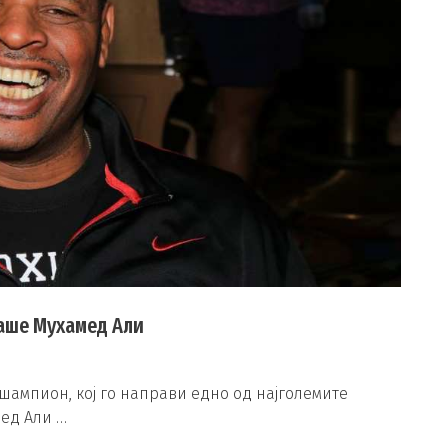
раше Мухамед Али
ампион, кој го направи едно од најголемите
мед Али …