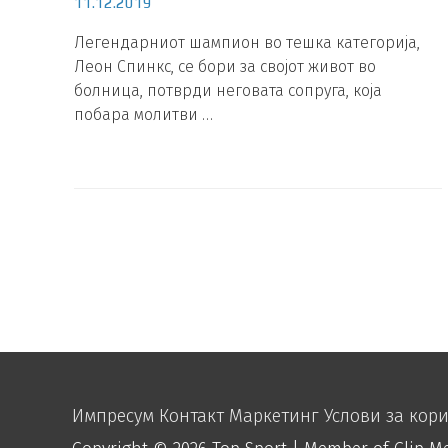
11.12.2019
Легендарниот шампион во тешка категорија,
Леон Спинкс, се бори за својот живот во
болница, потврди неговата сопруга, која
побара молитви …
Импресум
Контакт
Маркетинг
Услови за кор