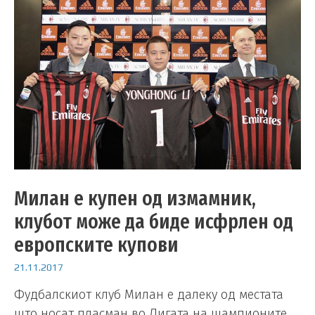
Милан е купен од измамник,
клубот може да биде исфрлен од
европските купови
21.11.2017
Фудбалскиот клуб Милан е далеку од местата
што носат пласман во Лигата на шампионите.