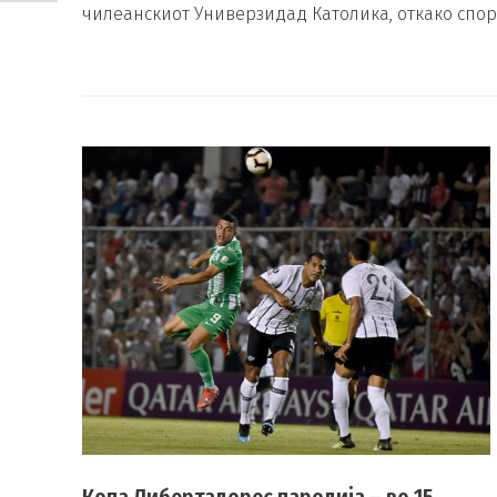
чилеанскиот Универзидад Католика, откако спо