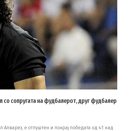
л со сопругата на фудбалерот, друг фудбалер
 Алварез, е отпуштен и покрај победата од 4:1 над