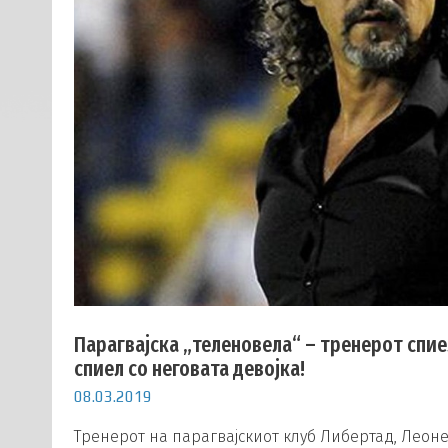
Парагвајска „теленовела“ – тренерот спие
спиел со неговата девојка!
08.03.2019
Тренерот на парагвајскиот клуб Либертад, Леонел