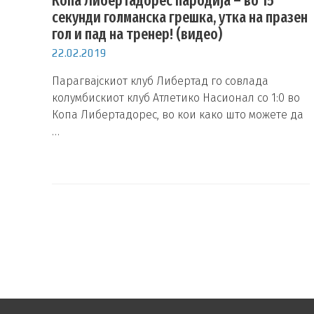
Копа Либертадорес пародија – во 15
секунди голманска грешка, утка на празен
гол и пад на тренер! (видео)
22.02.2019
Парагвајскиот клуб Либертад го совлада
колумбискиот клуб Атлетико Насионал со 1:0 во
Копа Либертадорес, во кои како што можете да
…