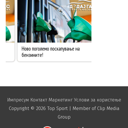
Импресум
Контакт
Маркетинг
Услови за користење
Copyright © 2026
Top Sport
| Member of Clip Media
Group