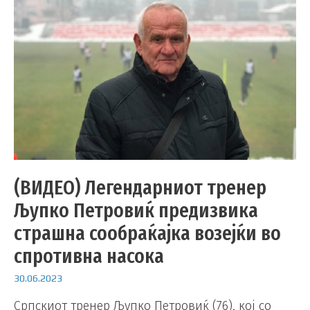
(ВИДЕО) Легендарниот тренер
Љупко Петровиќ предизвика
страшна сообраќајка возејќи во
спротивна насока
30.06.2023
Српскиот тренер Љупко Петровиќ (76), кој со