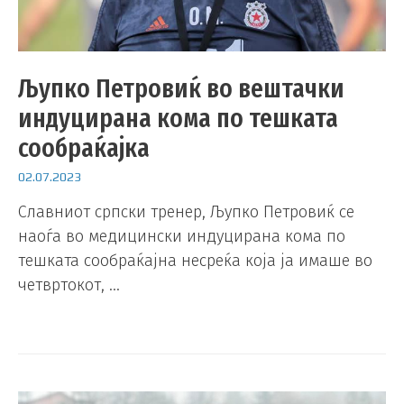
Љупко Петровиќ во вештачки
индуцирана кома по тешката
сообраќајка
02.07.2023
Славниот српски тренер, Љупко Петровиќ се
наоѓа во медицински индуцирана кома по
тешката сообраќајна несреќа која ја имаше во
четвртокот, …