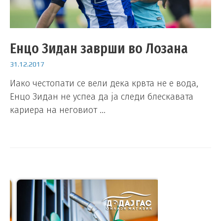
Енцо Зидан заврши во Лозана
31.12.2017
Иако честопати се вели дека крвта не е вода,
Енцо Зидан не успеа да ја следи блескавата
кариера на неговиот …