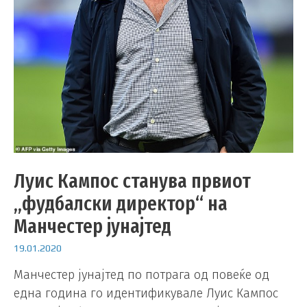
Луис Кампос станува првиот
„фудбалски директор“ на
Манчестер јунајтед
19.01.2020
Манчестер јунајтед по потрага од повеќе од
една година го идентификувале Луис Кампос