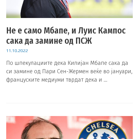
Не е само Мбапе, и Луис Кампос
сака да замине од ПСЖ
11.10.2022
По шпекулациите дека Килијан Мбапе сака да
си замине од Пари Сен-Жермен веќе во јануари,
француските медиуми тврдат дека и …