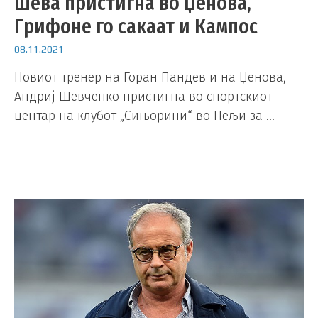
Шева пристигна во Џенова,
Грифоне го сакаат и Кампос
08.11.2021
Новиот тренер на Горан Пандев и на Џенова,
Андриј Шевченко пристигна во спортскиот
центар на клубот „Сињорини“ во Пељи за …